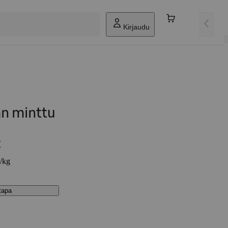
Kirjaudu
an minttu
€
€/kg
stapa