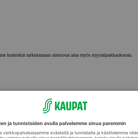
lemme kuitenkin tarkistamaan ainesosat aina myös myyntipakkauksesta.