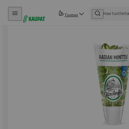
Hyppää sisältöön
Tuotteet