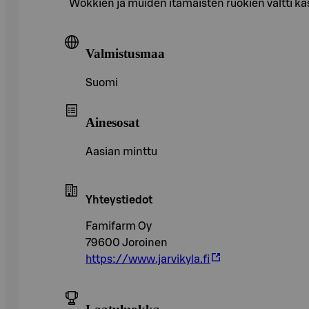
Wokkien ja muiden itämaisten ruokien valtti ka
Valmistusmaa
Suomi
Ainesosat
Aasian minttu
Yhteystiedot
Famifarm Oy
79600 Joroinen
https://www.jarvikyla.fi