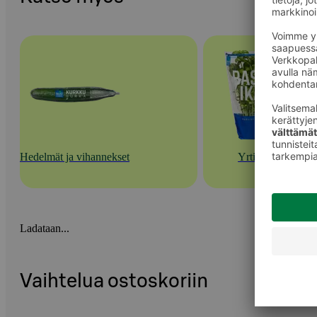
Hedelmät ja vihannekset
Yrtit
Ladataan...
Vaihtelua ostoskoriin