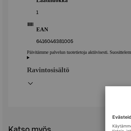
Laatuluokka
1
EAN
6416046381005
Päivitämme palvelun tuotetietoja aktiivisesti. Suositte
Ravintosisältö
Katso myös