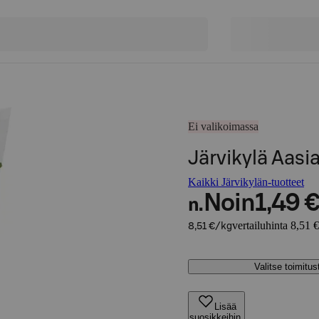
Ei valikoimassa
Järvikylä Aasi
Kaikki Järvikylän-tuotteet
Noin
1,49 
n.
vertailuhinta 8,51 
8,51 €/kg
Valitse toimitu
Lisää
suosikkeihin,