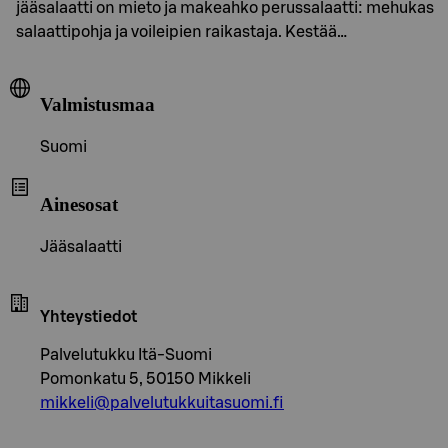
jääsalaatti on mieto ja makeahko perussalaatti: mehukas
salaattipohja ja voileipien raikastaja. Kestää…
Valmistusmaa
Suomi
Ainesosat
Jääsalaatti
Yhteystiedot
Palvelutukku Itä-Suomi
Pomonkatu 5, 50150 Mikkeli
mikkeli@palvelutukkuitasuomi.fi