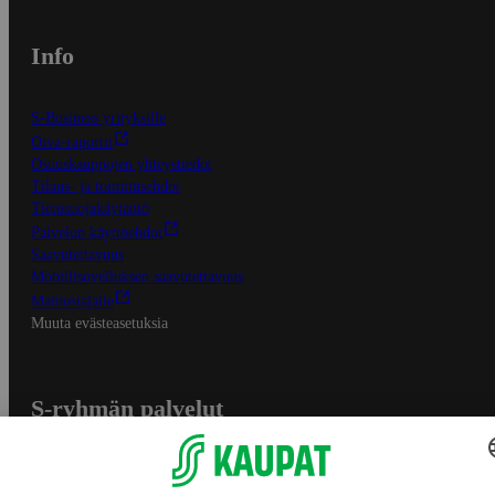
Info
S-Business yrityksille
Oiva-raportit
Osuuskauppojen yhteystiedot
Tilaus- ja toimitusehdot
Tietosuojakäytäntö
Palvelun käyttöehdot
Saavutettavuus
Mobiilisovelluksen saavutettavuus
Mainostajalle
Muuta evästeasetuksia
S-ryhmän palvelut
S-ryhmä