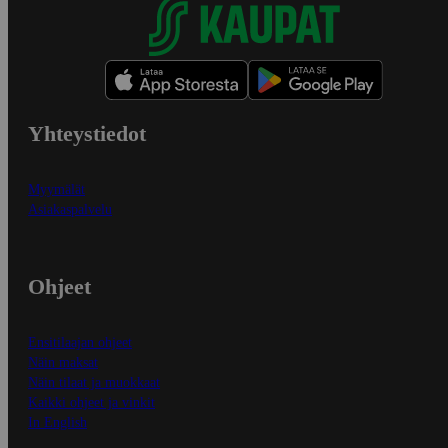
Yhteystiedot
Myymälät
Asiakaspalvelu
Ohjeet
Ensitilaajan ohjeet
Näin maksat
Näin tilaat ja muokkaat
Kaikki ohjeet ja vinkit
In English