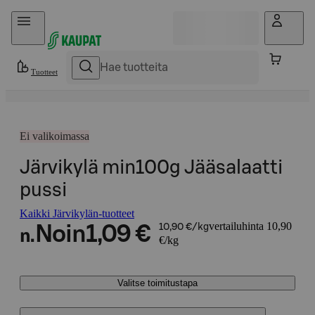
Hyppää sisältöön
Tuotteet
Ei valikoimassa
Järvikylä min100g Jääsalaatti
pussi
Kaikki Järvikylän-tuotteet
vertailuhinta 10,90
Noin
1,09 €
10,90 €/kg
n.
€/kg
Valitse toimitustapa