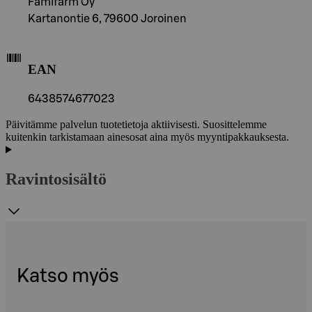
Famifarm Oy
Kartanontie 6, 79600 Joroinen
EAN
6438574677023
Päivitämme palvelun tuotetietoja aktiivisesti. Suosittelemme
kuitenkin tarkistamaan ainesosat aina myös myyntipakkauksesta.
Ravintosisältö
Katso myös