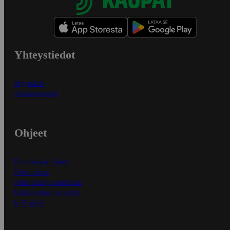
Yhteystiedot
Myymälät
Asiakaspalvelu
Ohjeet
Ensitilaajan ohjeet
Näin maksat
Näin tilaat ja muokkaat
Kaikki ohjeet ja vinkit
In English