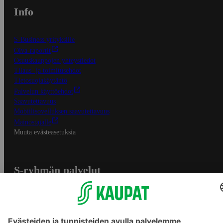
Info
S-Business yrityksille
Oiva-raportit
Osuuskauppojen yhteystiedot
Tilaus- ja toimitusehdot
Tietosuojakäytäntö
Palvelun käyttöehdot
Saavutettavuus
Mobiilisovelluksen saavutettavuus
Mainostajalle
Muuta evästeasetuksia
S-ryhmän palvelut
S-ryhmä
Asiakasomistajuus
Yhteishyvä Ruoka -sovellus