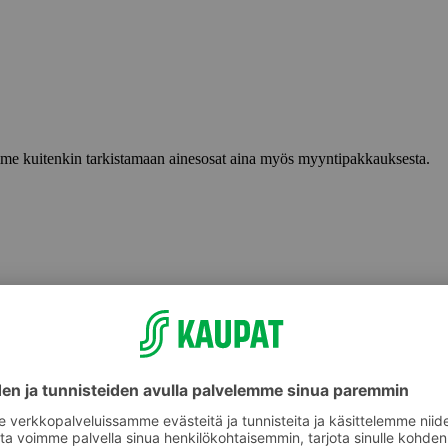
lemme kuitenkin tarkistamaan ainesosat aina myös myyntipakkauksesta.