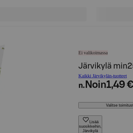
Ei valikoimassa
Järvikylä min
Kaikki Järvikylän-tuotteet
Noin
1,49 
n.
Valitse toimitu
Lisää
suosikkeihin,
Järvikylä