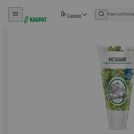
Hyppää sisältöön
Tuotteet