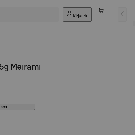
Kirjaudu
25g Meirami
€
stapa