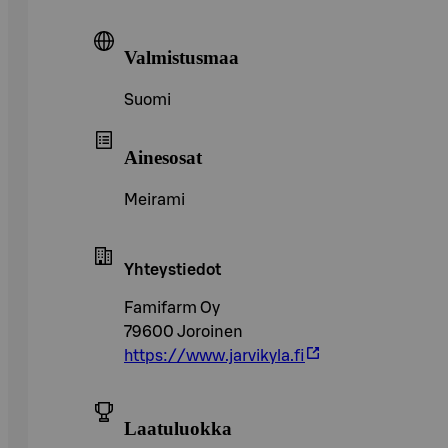
Valmistusmaa
Suomi
Ainesosat
Meirami
Yhteystiedot
Famifarm Oy
79600 Joroinen
https://www.jarvikyla.fi
Laatuluokka