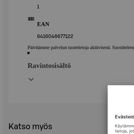
1
EAN
6416046677122
Päivitämme palvelun tuotetietoja aktiivisesti. Suositte
Ravintosisältö
Katso myös