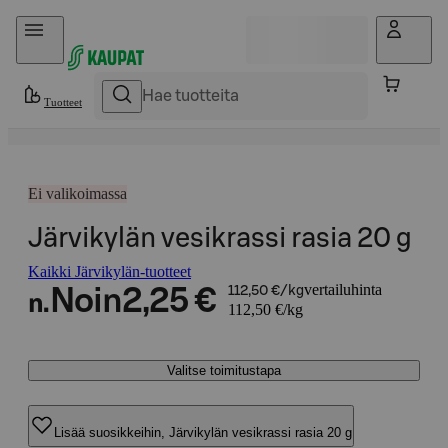
Hyppää sisältöön
Tuotteet
Ei valikoimassa
Järvikylän vesikrassi rasia 20 g
Kaikki Järvikylän-tuotteet
vertailuhinta
Noin
2,25 €
112,50 €/kg
n.
112,50 €/kg
Valitse toimitustapa
Lisää suosikkeihin, Järvikylän vesikrassi rasia 20 g