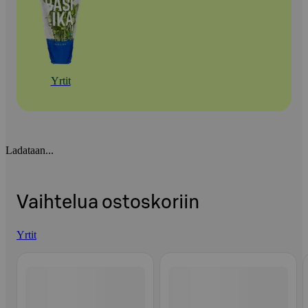
Yrtit
Ladataan...
Vaihtelua ostoskoriin
Yrtit
Ohita listaus