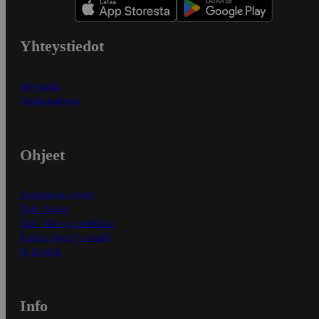
Yhteystiedot
Myymälät
Asiakaspalvelu
Ohjeet
Ensitilaajan ohjeet
Näin maksat
Näin tilaat ja muokkaat
Kaikki ohjeet ja vinkit
In English
Info