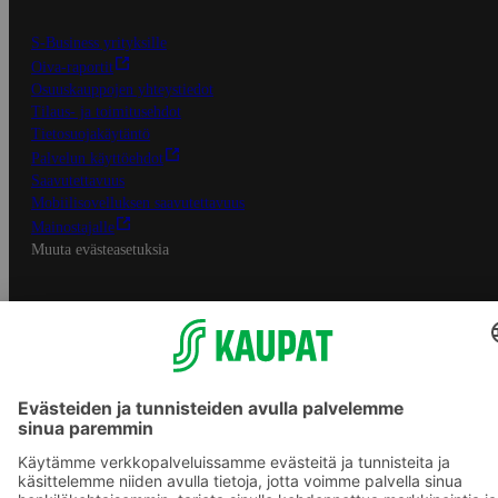
S-Business yrityksille
Oiva-raportit
Osuuskauppojen yhteystiedot
Tilaus- ja toimitusehdot
Tietosuojakäytäntö
Palvelun käyttöehdot
Saavutettavuus
Mobiilisovelluksen saavutettavuus
Mainostajalle
Muuta evästeasetuksia
S-ryhmän palvelut
S-ryhmä
Asiakasomistajuus
Yhteishyvä Ruoka -sovellus
S-ostoslista -sovellus
Prisma.fi