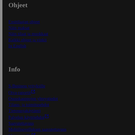
Ohjeet
Ensitilaajan ohjeet
Näin maksat
Näin tilaat ja muokkaat
Kaikki ohjeet ja vinkit
In English
Info
S-Business yrityksille
Oiva-raportit
Osuuskauppojen yhteystiedot
Tilaus- ja toimitusehdot
Tietosuojakäytäntö
Palvelun käyttöehdot
Saavutettavuus
Mobiilisovelluksen saavutettavuus