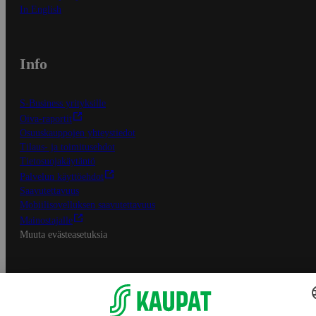
In English
Info
S-Business yrityksille
Oiva-raportit
Osuuskauppojen yhteystiedot
Tilaus- ja toimitusehdot
Tietosuojakäytäntö
Palvelun käyttöehdot
Saavutettavuus
Mobiilisovelluksen saavutettavuus
Mainostajalle
Muuta evästeasetuksia
S-ryhmän palvelut