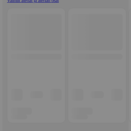
Valmiit ateriat ja aterian osat
Ohita listaus