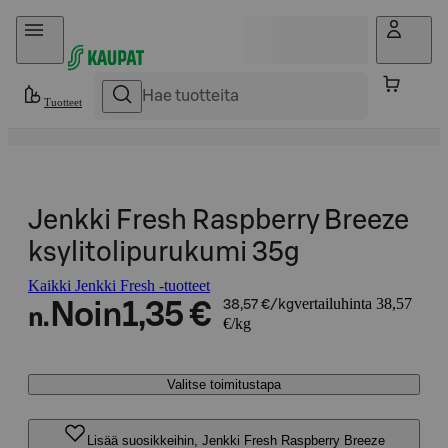
Hyppää sisältöön
Tuotteet
Jenkki Fresh Raspberry Breeze
ksylitolipurukumi 35g
Kaikki Jenkki Fresh -tuotteet
vertailuhinta 38,57
Noin
1,35 €
38,57 €/kg
n.
€/kg
Valitse toimitustapa
Lisää suosikkeihin, Jenkki Fresh Raspberry Breeze