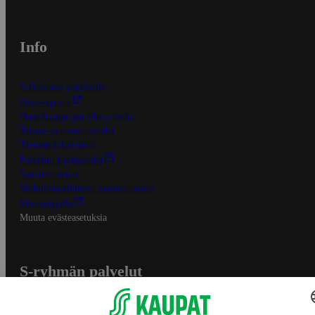
Info
S-Business yrityksille
Oiva-raportit
Osuuskauppojen yhteystiedot
Tilaus- ja toimitusehdot
Tietosuojakäytäntö
Palvelun käyttöehdot
Saavutettavuus
Mobiilisovelluksen saavutettavuus
Mainostajalle
Muuta evästeasetuksia
S-ryhmän palvelut
S-ryhmä