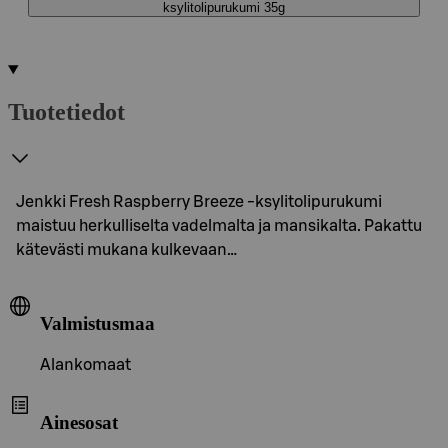
ksylitolipurukumi 35g
Tuotetiedot
Jenkki Fresh Raspberry Breeze -ksylitolipurukumi
maistuu herkulliselta vadelmalta ja mansikalta. Pakattu
kätevästi mukana kulkevaan…
Valmistusmaa
Alankomaat
Ainesosat