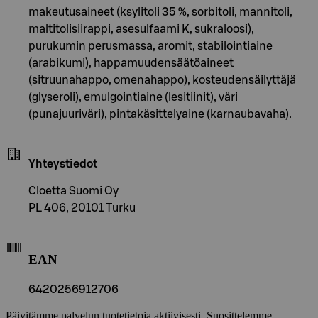
makeutusaineet (ksylitoli 35 %, sorbitoli, mannitoli,
maltitolisiirappi, asesulfaami K, sukraloosi),
purukumin perusmassa, aromit, stabilointiaine
(arabikumi), happamuudensäätöaineet
(sitruunahappo, omenahappo), kosteudensäilyttäjä
(glyseroli), emulgointiaine (lesitiinit), väri
(punajuuriväri), pintakäsittelyaine (karnaubavaha).
Yhteystiedot
Cloetta Suomi Oy
PL 406, 20101 Turku
EAN
6420256912706
Päivitämme palvelun tuotetietoja aktiivisesti. Suosittelemme