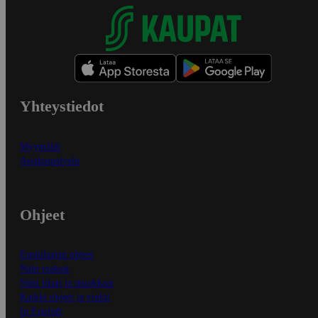
Yhteystiedot
Myymälät
Asiakaspalvelu
Ohjeet
Ensitilaajan ohjeet
Näin maksat
Näin tilaat ja muokkaat
Kaikki ohjeet ja vinkit
In English