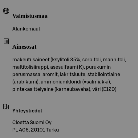
Valmistusmaa
Alankomaat
Ainesosat
makeutusaineet (ksylitoli 35%, sorbitoli, mannitoli,
maltitolisiirappi, asesulfaami K), purukumin
perusmassa, aromit, lakritsiuute, stabilointiaine
(arabikumi), ammoniumkloridi (=salmiakki),
pintakäsittelyaine (karnaubavaha), väri (E120)
Yhteystiedot
Cloetta Suomi Oy
PL 406, 20101 Turku