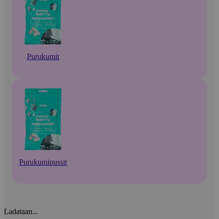
Purukumit
Purukumipussit
Ladataan...