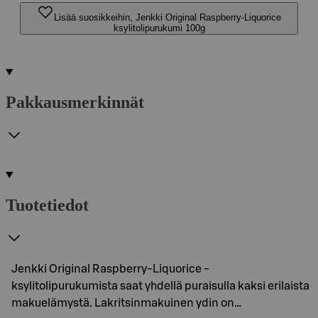
Lisää suosikkeihin, Jenkki Original Raspberry-Liquorice
ksylitolipurukumi 100g
Pakkausmerkinnät
Tuotetiedot
Jenkki Original Raspberry-Liquorice -
ksylitolipurukumista saat yhdellä puraisulla kaksi erilaista
makuelämystä. Lakritsinmakuinen ydin on…