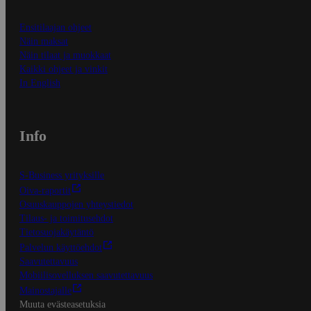
Ensitilaajan ohjeet
Näin maksat
Näin tilaat ja muokkaat
Kaikki ohjeet ja vinkit
In English
Info
S-Business yrityksille
Oiva-raportit
Osuuskauppojen yhteystiedot
Tilaus- ja toimitusehdot
Tietosuojakäytäntö
Palvelun käyttöehdot
Saavutettavuus
Mobiilisovelluksen saavutettavuus
Mainostajalle
Muuta evästeasetuksia