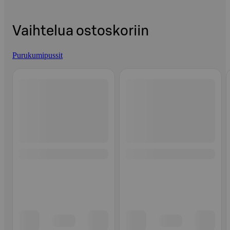
Vaihtelua ostoskoriin
Purukumipussit
Ohita listaus