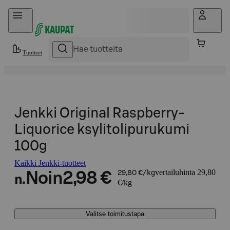
Hyppää sisältöön
Tuotteet
Jenkki Original Raspberry-
Liquorice ksylitolipurukumi
100g
Kaikki Jenkki-tuotteet
vertailuhinta 29,80
Noin
2,98 €
29,80 €/kg
n.
€/kg
Valitse toimitustapa