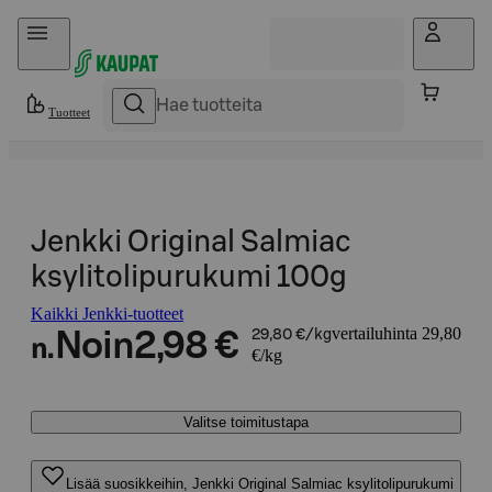
Hyppää sisältöön
Tuotteet
Jenkki Original Salmiac
ksylitolipurukumi 100g
Kaikki Jenkki-tuotteet
vertailuhinta 29,80
Noin
2,98 €
29,80 €/kg
n.
€/kg
Valitse toimitustapa
Lisää suosikkeihin, Jenkki Original Salmiac ksylitolipurukumi