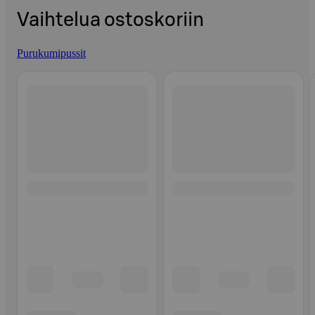
Vaihtelua ostoskoriin
Purukumipussit
Ohita listaus