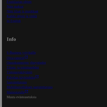
Ensitilaajan ohjeet
Näin maksat
Näin tilaat ja muokkaat
Kaikki ohjeet ja vinkit
In English
Info
S-Business yrityksille
Oiva-raportit
Osuuskauppojen yhteystiedot
Tilaus- ja toimitusehdot
Tietosuojakäytäntö
Palvelun käyttöehdot
Saavutettavuus
Mobiilisovelluksen saavutettavuus
Mainostajalle
Muuta evästeasetuksia