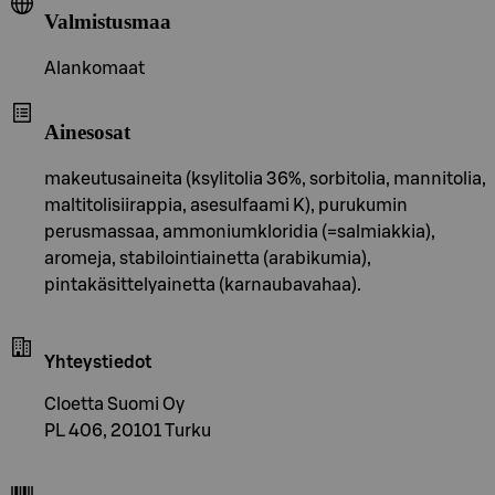
Valmistusmaa
Alankomaat
Ainesosat
makeutusaineita (ksylitolia 36%, sorbitolia, mannitolia,
maltitolisiirappia, asesulfaami K), purukumin
perusmassaa, ammoniumkloridia (=salmiakkia),
aromeja, stabilointiainetta (arabikumia),
pintakäsittelyainetta (karnaubavahaa).
Yhteystiedot
Cloetta Suomi Oy
PL 406, 20101 Turku