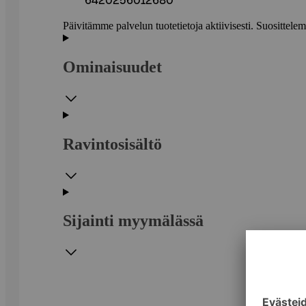
6420256012680
Päivitämme palvelun tuotetietoja aktiivisesti. Suositte
Ominaisuudet
Ravintosisältö
Sijainti myymälässä