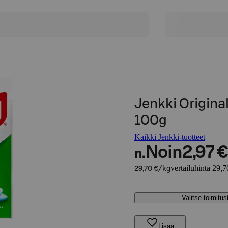
Jenkki Origina
100g
Kaikki Jenkki-tuotteet
Noin
2,97 €
n.
vertailuhinta 29,7
29,70 €/kg
Valitse toimitu
Lisää