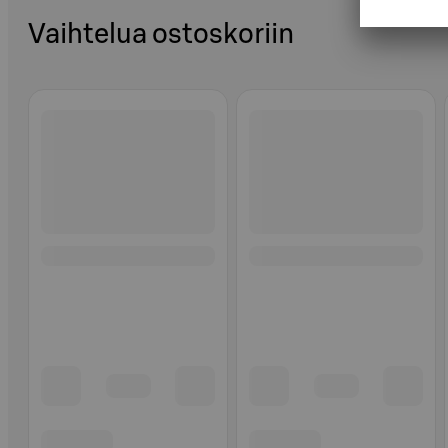
Vaihtelua ostoskoriin
Ohita listaus