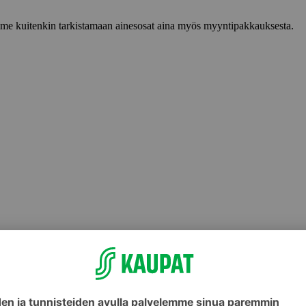
lemme kuitenkin tarkistamaan ainesosat aina myös myyntipakkauksesta.