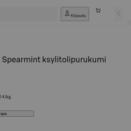
Kirjaudu
l Spearmint ksylitolipurukumi
0 €/kg
stapa