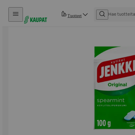
Hyppää sisältöön
Tuotteet