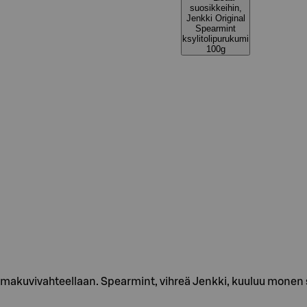
suosikkeihin,
Jenkki Original
Spearmint
ksylitolipurukumi
100g
ä makuvivahteellaan. Spearmint, vihreä Jenkki, kuuluu mone