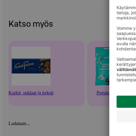
Katso myös
Karkit, suklaat ja keksit
Purukumit
Ladataan...