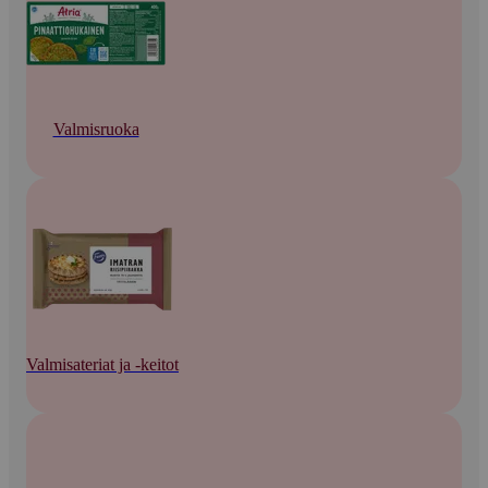
Valmisruoka
Valmisateriat ja -keitot