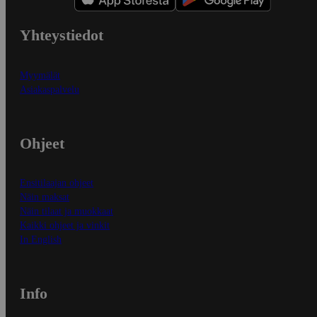
Yhteystiedot
Myymälät
Asiakaspalvelu
Ohjeet
Ensitilaajan ohjeet
Näin maksat
Näin tilaat ja muokkaat
Kaikki ohjeet ja vinkit
In English
Info