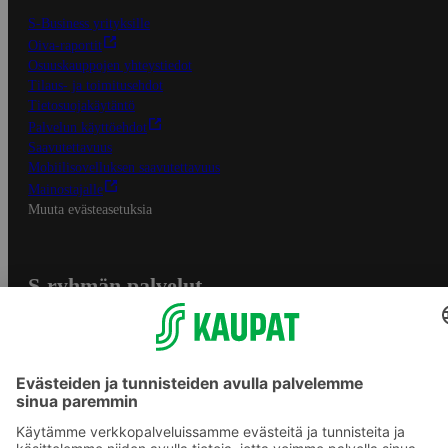
S-Business yrityksille
Oiva-raportit
Osuuskauppojen yhteystiedot
Tilaus- ja toimitusehdot
Tietosuojakäytäntö
Palvelun käyttöehdot
Saavutettavuus
Mobiilisovelluksen saavutettavuus
Mainostajalle
Muuta evästeasetuksia
S-ryhmän palvelut
S-ryhmä
Asiakasomistajuus
Yhteishyvä Ruoka -sovellus
S-ostoslista -sovellus
Prisma.fi