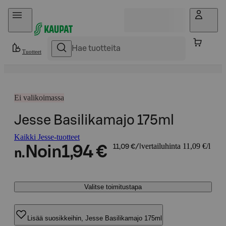
Hyppää sisältöön
Tuotteet
Ei valikoimassa
Jesse Basilikamajo 175ml
Kaikki Jesse-tuotteet
vertailuhinta 11,09 €/l
Noin
1,94 €
11,09 €/l
n.
Valitse toimitustapa
Lisää suosikkeihin, Jesse Basilikamajo 175ml