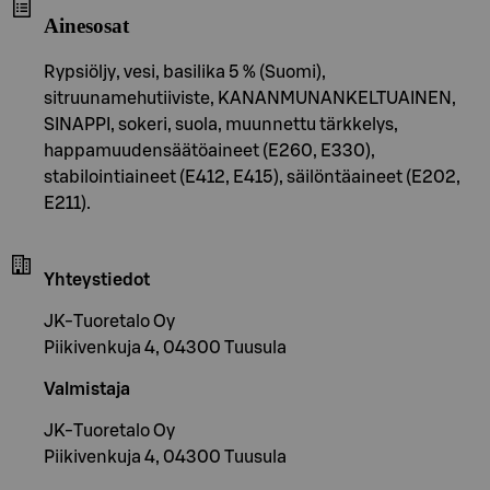
Ainesosat
Rypsiöljy, vesi, basilika 5 % (Suomi),
sitruunamehutiiviste, KANANMUNANKELTUAINEN,
SINAPPI, sokeri, suola, muunnettu tärkkelys,
happamuudensäätöaineet (E260, E330),
stabilointiaineet (E412, E415), säilöntäaineet (E202,
E211).
Yhteystiedot
JK-Tuoretalo Oy
Piikivenkuja 4, 04300 Tuusula
Valmistaja
JK-Tuoretalo Oy
Piikivenkuja 4, 04300 Tuusula