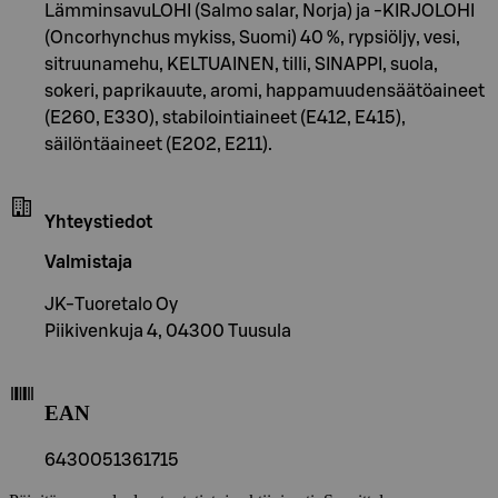
LämminsavuLOHI (Salmo salar, Norja) ja -KIRJOLOHI
(Oncorhynchus mykiss, Suomi) 40 %, rypsiöljy, vesi,
sitruunamehu, KELTUAINEN, tilli, SINAPPI, suola,
sokeri, paprikauute, aromi, happamuudensäätöaineet
(E260, E330), stabilointiaineet (E412, E415),
säilöntäaineet (E202, E211).
Yhteystiedot
Valmistaja
JK-Tuoretalo Oy
Piikivenkuja 4, 04300 Tuusula
EAN
6430051361715