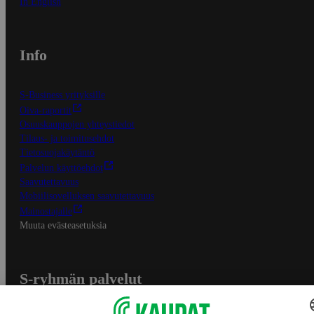
In English
Info
S-Business yrityksille
Oiva-raportit
Osuuskauppojen yhteystiedot
Tilaus- ja toimitusehdot
Tietosuojakäytäntö
Palvelun käyttöehdot
Saavutettavuus
Mobiilisovelluksen saavutettavuus
Mainostajalle
Muuta evästeasetuksia
S-ryhmän palvelut