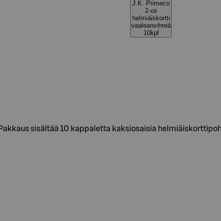
J.K. Primeco
2-os
helmiäiskortti
vaaleanvihreä
10kpl
akkaus sisältää 10 kappaletta kaksiosaisia helmiäiskorttipohj