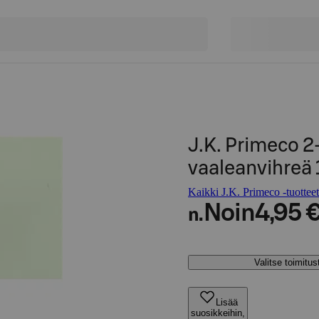
J.K. Primeco 2
vaaleanvihreä 
Kaikki J.K. Primeco -tuotteet
Noin
4,95 
n.
Valitse toimitu
Lisää
suosikkeihin,