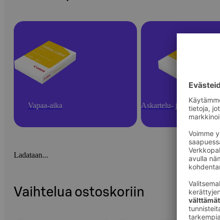
Vapaa-aika
Askartelu- ja toimistotarv
Ladataan...
Vaihtelua ostoskoriin
Ohita listaus