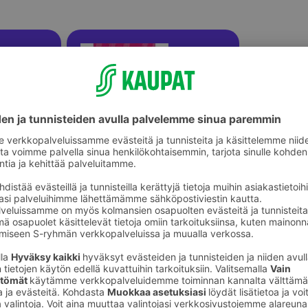
ikkeet
Askartelupaperit ja -lehtiöt