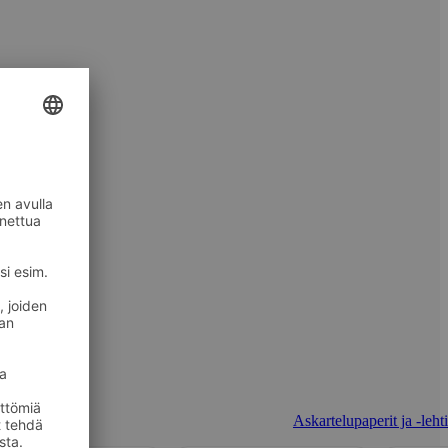
Askartelupaperit ja -leht