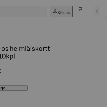
Kirjaudu
-os helmiäiskortti
10kpl
€
stapa