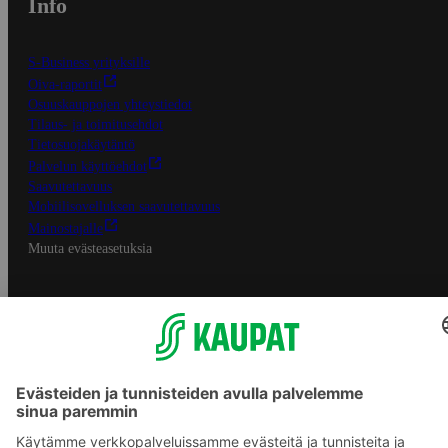
Info
S-Business yrityksille
Oiva-raportit
Osuuskauppojen yhteystiedot
Tilaus- ja toimitusehdot
Tietosuojakäytäntö
Palvelun käyttöehdot
Saavutettavuus
Mobiilisovelluksen saavutettavuus
Mainostajalle
Muuta evästeasetuksia
S-ryhmän palvelut
S-ryhmä
Asiakasomistajuus
Yhteishyvä Ruoka -sovellus