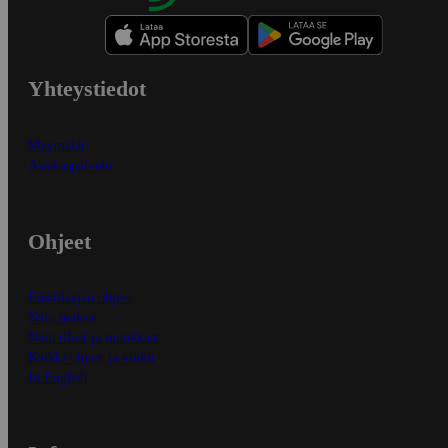
Yhteystiedot
Myymälät
Asiakaspalvelu
Ohjeet
Ensitilaajan ohjeet
Näin maksat
Näin tilaat ja muokkaat
Kaikki ohjeet ja vinkit
In English