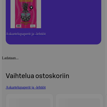
Askartelupaperit ja -lehtiöt
Ladataan...
Vaihtelua ostoskoriin
Askartelupaperit ja -lehtiöt
Ohita listaus