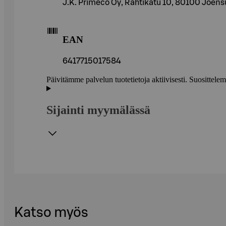
J.K. Primeco Oy, Rahtikatu 10, 80100 Joens
EAN
6417715017584
Päivitämme palvelun tuotetietoja aktiivisesti. Suositte
Sijainti myymälässä
Katso myös