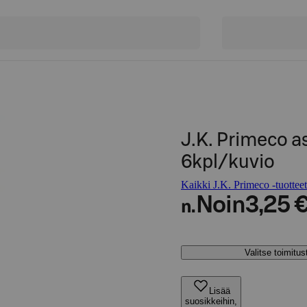
J.K. Primeco a
6kpl/kuvio
Kaikki J.K. Primeco -tuotteet
Noin
3,25 
n.
Valitse toimitu
Lisää
suosikkeihin,