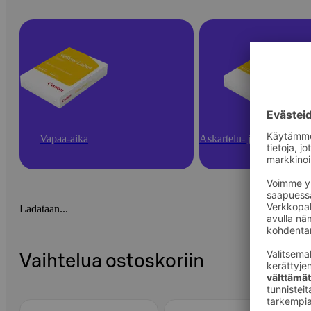
Vapaa-aika
Askartelu- ja toimistotarv
Ladataan...
Vaihtelua ostoskoriin
Ohita listaus