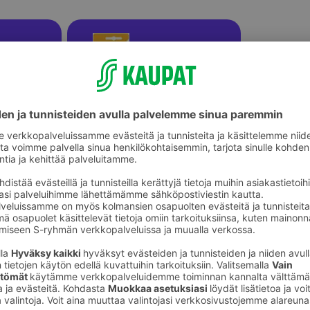
ikkeet
Askartelutarvikkeet