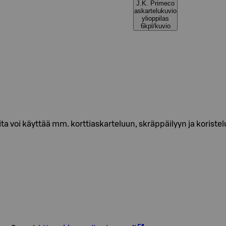
J.K. Primeco
askartelukuvio
ylioppilas
6kpl/kuvio
ta voi käyttää mm. korttiaskarteluun, skräppäilyyn ja koristelu