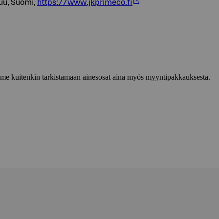
uu, Suomi,
https://www.jkprimeco.fi
lemme kuitenkin tarkistamaan ainesosat aina myös myyntipakkauksesta.