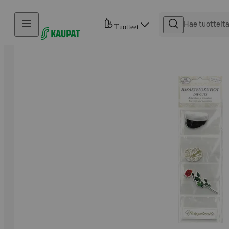
Hyppää sisältöön
Tuotteet