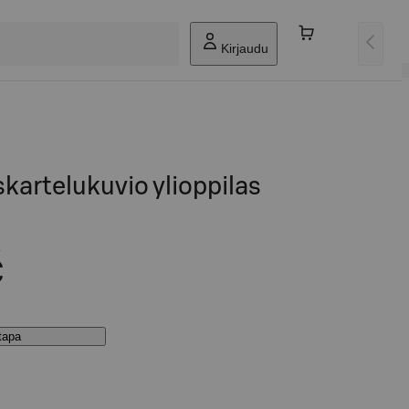
Kirjaudu
skartelukuvio ylioppilas
€
stapa