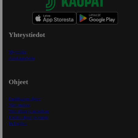
Yhteystiedot
Myymälät
Asiakaspalvelu
Ohjeet
Ensitilaajan ohjeet
Näin maksat
Näin tilaat ja muokkaat
Kaikki ohjeet ja vinkit
In English