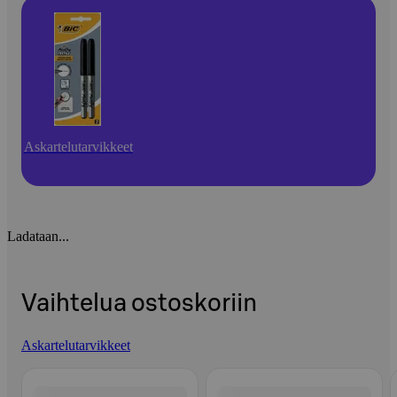
Askartelutarvikkeet
Ladataan...
Vaihtelua ostoskoriin
Askartelutarvikkeet
Ohita listaus