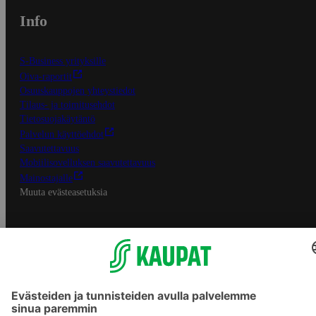
Info
S-Business yrityksille
Oiva-raportit
Osuuskauppojen yhteystiedot
Tilaus- ja toimitusehdot
Tietosuojakäytäntö
Palvelun käyttöehdot
Saavutettavuus
Mobiilisovelluksen saavutettavuus
Mainostajalle
Muuta evästeasetuksia
S-ryhmän palvelut
S-ryhmä
Asiakasomistajuus