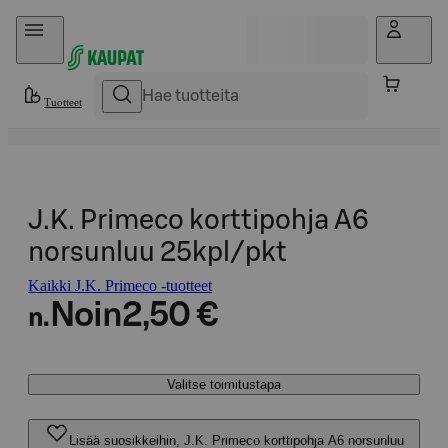
Hyppää sisältöön
Tuotteet
J.K. Primeco korttipohja A6
norsunluu 25kpl/pkt
Kaikki J.K. Primeco -tuotteet
Noin
2,50 €
n.
Valitse toimitustapa
Lisää suosikkeihin, J.K. Primeco korttipohja A6 norsunluu