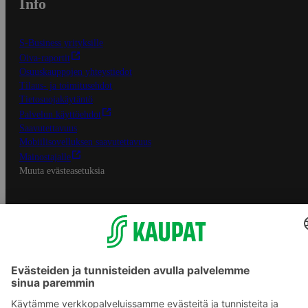
Info
S-Business yrityksille
Oiva-raportit
Osuuskauppojen yhteystiedot
Tilaus- ja toimitusehdot
Tietosuojakäytäntö
Palvelun käyttöehdot
Saavutettavuus
Mobiilisovelluksen saavutettavuus
Mainostajalle
Muuta evästeasetuksia
S-ryhmän palvelut
S-ryhmä
Asiakasomistajuus
Yhteishyvä Ruoka -sovellus