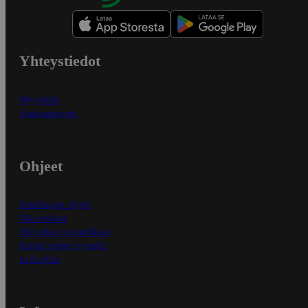
Yhteystiedot
Myymälät
Asiakaspalvelu
Ohjeet
Ensitilaajan ohjeet
Näin maksat
Näin tilaat ja muokkaat
Kaikki ohjeet ja vinkit
In English