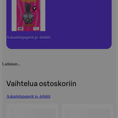
Askartelupaperit ja -lehtiöt
Ladataan...
Vaihtelua ostoskoriin
Askartelupaperit ja -lehtiöt
Ohita listaus