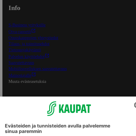
Info
S-Business yrityksille
Oiva-raportit
Osuuskauppojen yhteystiedot
Tilaus- ja toimitusehdot
Tietosuojakäytäntö
Palvelun käyttöehdot
Saavutettavuus
Mobiilisovelluksen saavutettavuus
Mainostajalle
Muuta evästeasetuksia
S-ryhmän palvelut
S-ryhmä
Asiakasomistajuus
Yhteishyvä Ruoka -sovellus