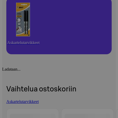
Askartelutarvikkeet
Ladataan...
Vaihtelua ostoskoriin
Askartelutarvikkeet
Ohita listaus