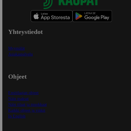
Yhteystiedot
Myymälät
Asiakaspalvelu
Ohjeet
Ensitilaajan ohjeet
Näin maksat
Näin tilaat ja muokkaat
Kaikki ohjeet ja vinkit
In English