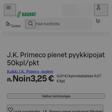
Hyppää sisältöön
Tuotteet
J.K. Primeco pienet pyykkipojat
50kpl/pkt
Kaikki J.K. Primeco -tuotteet
vertailuhinta 0,07
Noin
3,25 €
0,07 €/kpl
n.
€/kpl
Valitse toimitustapa
Lisää suosikkeihin, J.K. Primeco pienet pyykkipojat 50kpl/pkt