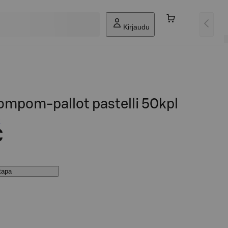
Kirjaudu
ompom-pallot pastelli 50kpl
€
stapa