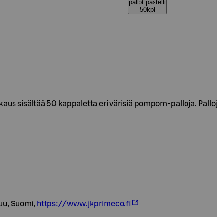
pallot pastelli
50kpl
aus sisältää 50 kappaletta eri värisiä pompom-palloja. Pallo
uu, Suomi,
https://www.jkprimeco.fi