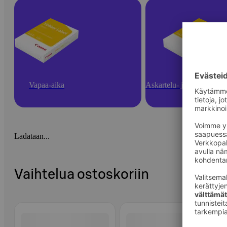
Vapaa-aika
Askartelu- ja toimistotarv
Ladataan...
Vaihtelua ostoskoriin
Ohita listaus