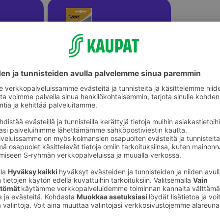
ikkeet
Askartelutarvikkeet