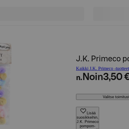
J.K. Primeco p
Kaikki J.K. Primeco -tuotteet
Noin
3,50 
n.
Valitse toimitu
Lisää
suosikkeihin,
J.K. Primeco
pompom-