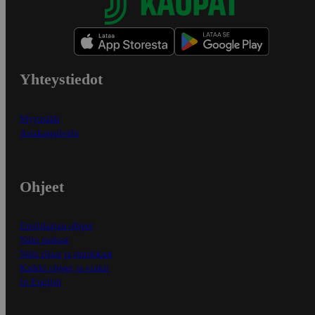
Yhteystiedot
Myymälät
Asiakaspalvelu
Ohjeet
Ensitilaajan ohjeet
Näin maksat
Näin tilaat ja muokkaat
Kaikki ohjeet ja vinkit
In English