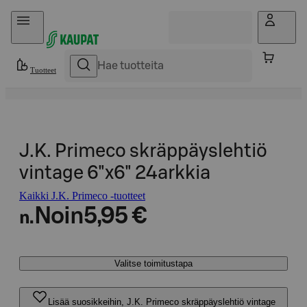
Hyppää sisältöön
Tuotteet
J.K. Primeco skräppäyslehtiö
vintage 6"x6" 24arkkia
Kaikki J.K. Primeco -tuotteet
Noin
5,95 €
n.
Valitse toimitustapa
Lisää suosikkeihin, J.K. Primeco skräppäyslehtiö vintage