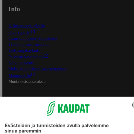
Info
S-Business yrityksille
Oiva-raportit
Osuuskauppojen yhteystiedot
Tilaus- ja toimitusehdot
Tietosuojakäytäntö
Palvelun käyttöehdot
Saavutettavuus
Mobiilisovelluksen saavutettavuus
Mainostajalle
Muuta evästeasetuksia
S-ryhmän palvelut
S-ryhmä
Asiakasomistajuus