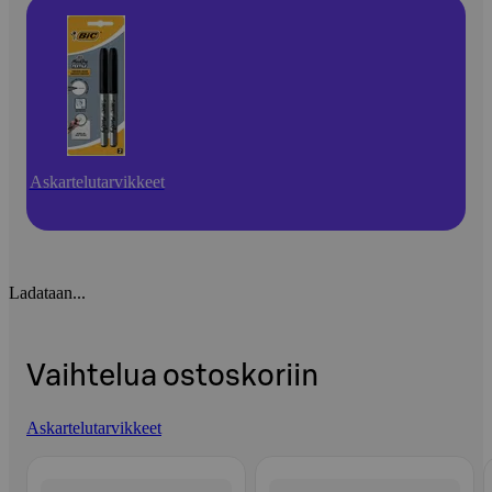
Askartelutarvikkeet
Ladataan...
Vaihtelua ostoskoriin
Askartelutarvikkeet
Ohita listaus