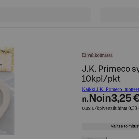
Ei valikoimassa
J.K. Primeco s
10kpl/pkt
Kaikki J.K. Primeco -tuotteet
Noin
3,25 
n.
vertailuhinta 0,33 
0,33 €/kpl
Valitse toimitu