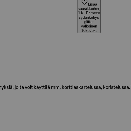
Lisää
suosikkeihin,
J.K. Primeco
sydänkehys
glitter
valkoinen
10kpl/pkt
ksiä, joita voit käyttää mm. korttiaskartelussa, koristelus