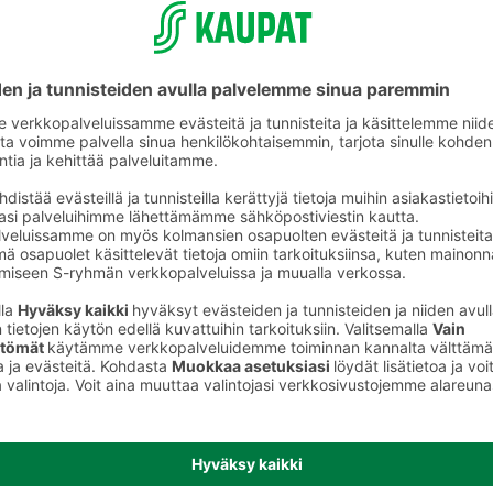
ikkeet
Askartelutarvikkeet