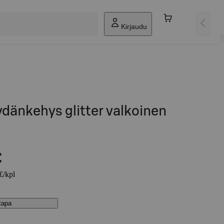
Kirjaudu
ydänkehys glitter valkoinen
€
€/kpl
stapa