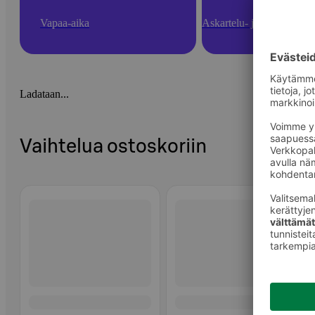
Vapaa-aika
Askartelu- ja toimistotarv
Ladataan...
Vaihtelua ostoskoriin
Ohita listaus