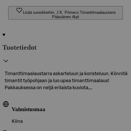
Lisää suosikkeihin, J.K. Primeco Timanttimaalaustarra
Pääsiäinen 4kpl
Tuotetiedot
Timanttimaalaustarra askarteluun ja koristeluun. Kiinnitä
timantit työpohjaan ja luo upea timanttimaalaus!
Pakkauksessa on neljä erilaista kuviota,…
Valmistusmaa
Kiina