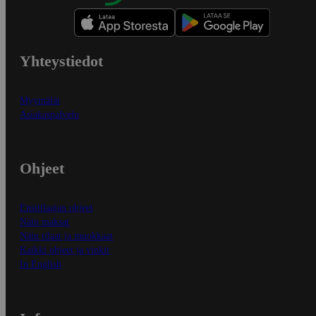
Yhteystiedot
Myymälät
Asiakaspalvelu
Ohjeet
Ensitilaajan ohjeet
Näin maksat
Näin tilaat ja muokkaat
Kaikki ohjeet ja vinkit
In English