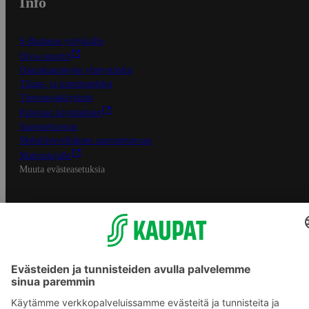
Info
S-Business yrityksille
Oiva-raportit
Osuuskauppojen yhteystiedot
Tilaus- ja toimitusehdot
Tietosuojakäytäntö
Palvelun käyttöehdot
Saavutettavuus
Mobiilisovelluksen saavutettavuus
Mainostajalle
Muuta evästeasetuksia
S-ryhmän palvelut
S-ryhmä
Asiakasomistajuus
Yhteishyvä Ruoka -sovellus
S-ostoslista -sovellus