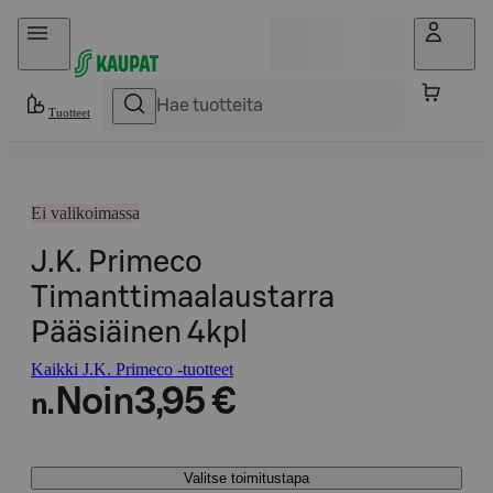
Hyppää sisältöön
Tuotteet
Ei valikoimassa
J.K. Primeco
Timanttimaalaustarra
Pääsiäinen 4kpl
Kaikki J.K. Primeco -tuotteet
Noin
3,95 €
n.
Valitse toimitustapa