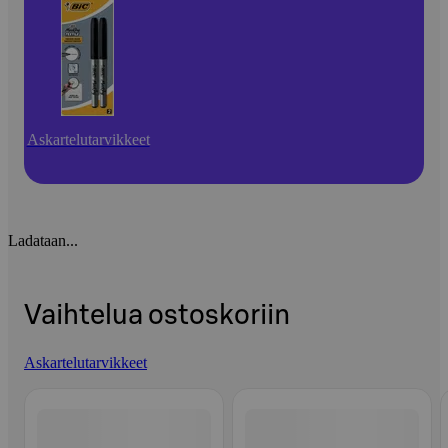
Askartelutarvikkeet
Ladataan...
Vaihtelua ostoskoriin
Askartelutarvikkeet
Ohita listaus