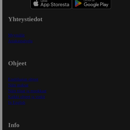
Yhteystiedot
Myymälät
Asiakaspalvelu
Ohjeet
Ensitilaajan ohjeet
Näin maksat
Näin tilaat ja muokkaat
Kaikki ohjeet ja vinkit
In English
Info