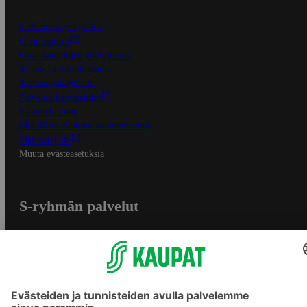
S-Business yrityksille
Oiva-raportit
Osuuskauppojen yhteystiedot
Tilaus- ja toimitusehdot
Tietosuojakäytäntö
Palvelun käyttöehdot
Saavutettavuus
Mobiilisovelluksen saavutettavuus
Mainostajalle
Muuta evästeasetuksia
S-ryhmän palvelut
S-ryhmä
Asiakasomistajuus
Yhteishyvä Ruoka -sovellus
S-ostoslista -sovellus
Prisma.fi