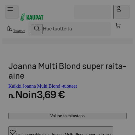
Hyppää sisältöön
Tuotteet
Joanna Multi Blond super raita-
aine
Kaikki Joanna Multi Blond -tuotteet
Noin
3,69 €
n.
Valitse toimitustapa
Lisää suosikkeihin, Joanna Multi Blond super raita-aine