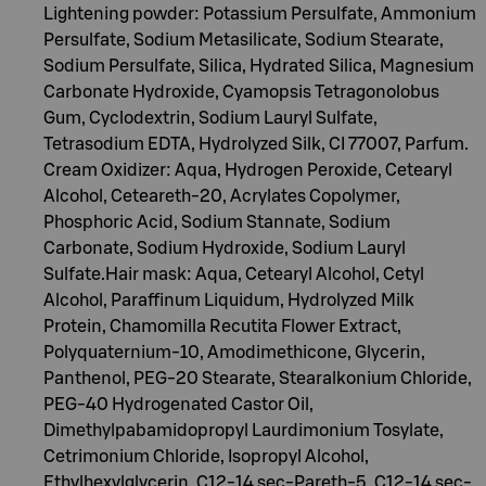
Lightening powder: Potassium Persulfate, Ammonium
Persulfate, Sodium Metasilicate, Sodium Stearate,
Sodium Persulfate, Silica, Hydrated Silica, Magnesium
Carbonate Hydroxide, Cyamopsis Tetragonolobus
Gum, Cyclodextrin, Sodium Lauryl Sulfate,
Tetrasodium EDTA, Hydrolyzed Silk, CI 77007, Parfum.
Cream Oxidizer: Aqua, Hydrogen Peroxide, Cetearyl
Alcohol, Ceteareth-20, Acrylates Copolymer,
Phosphoric Acid, Sodium Stannate, Sodium
Carbonate, Sodium Hydroxide, Sodium Lauryl
Sulfate.Hair mask: Aqua, Cetearyl Alcohol, Cetyl
Alcohol, Paraffinum Liquidum, Hydrolyzed Milk
Protein, Chamomilla Recutita Flower Extract,
Polyquaternium-10, Amodimethicone, Glycerin,
Panthenol, PEG-20 Stearate, Stearalkonium Chloride,
PEG-40 Hydrogenated Castor Oil,
Dimethylpabamidopropyl Laurdimonium Tosylate,
Cetrimonium Chloride, Isopropyl Alcohol,
Ethylhexylglycerin, C12-14 sec-Pareth-5, C12-14 sec-