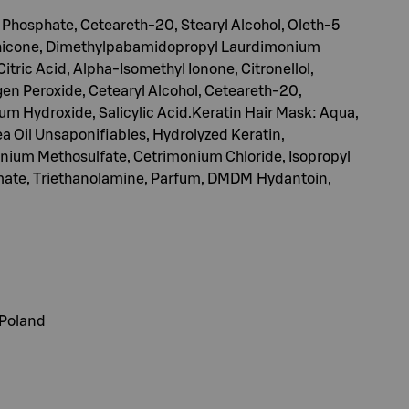
 Phosphate, Ceteareth-20, Stearyl Alcohol, Oleth-5
thicone, Dimethylpabamidopropyl Laurdimonium
tric Acid, Alpha-Isomethyl Ionone, Citronellol,
n Peroxide, Cetearyl Alcohol, Ceteareth-20,
m Hydroxide, Salicylic Acid.Keratin Hair Mask: Aqua,
ea Oil Unsaponifiables, Hydrolyzed Keratin,
onium Methosulfate, Cetrimonium Chloride, Isopropyl
amate, Triethanolamine, Parfum, DMDM Hydantoin,
 Poland