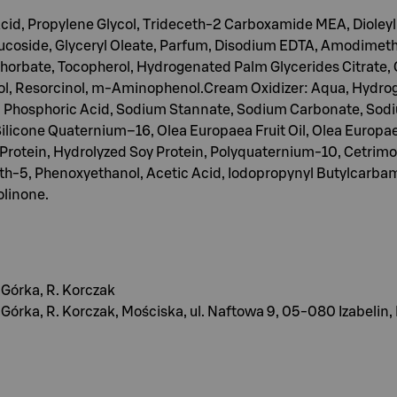
Acid, Propylene Glycol, Trideceth-2 Carboxamide MEA, Dioleyl
coside, Glyceryl Oleate, Parfum, Disodium EDTA, Amodime
horbate, Tocopherol, Hydrogenated Palm Glycerides Citrate, Ci
l, Resorcinol, m-Aminophenol.Cream Oxidizer: Aqua, Hydroge
, Phosphoric Acid, Sodium Stannate, Sodium Carbonate, Sodiu
Silicone Quaternium–16, Olea Europaea Fruit Oil, Olea Europa
Protein, Hydrolyzed Soy Protein, Polyquaternium-10, Cetrim
eth-5, Phenoxyethanol, Acetic Acid, Iodopropynyl Butylcarb
olinone.
Górka, R. Korczak
órka, R. Korczak, Mościska, ul. Naftowa 9, 05-080 Izabelin,