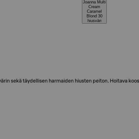
Joanna Multi
Cream
Caramel
Blond 30
hiusväri
n värin sekä täydellisen harmaiden hiusten peiton. Hoitava ko