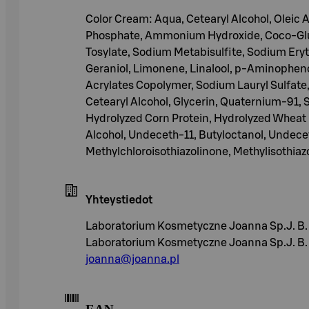
Color Cream: Aqua, Cetearyl Alcohol, Oleic 
Phosphate, Ammonium Hydroxide, Coco-Glu
Tosylate, Sodium Metabisulfite, Sodium Eryt
Geraniol, Limonene, Linalool, p-Aminopheno
Acrylates Copolymer, Sodium Lauryl Sulfate
Cetearyl Alcohol, Glycerin, Quaternium-91, 
Hydrolyzed Corn Protein, Hydrolyzed Wheat 
Alcohol, Undeceth-11, Butyloctanol, Undec
Methylchloroisothiazolinone, Methylisothiaz
Yhteystiedot
Laboratorium Kosmetyczne Joanna Sp.J. B. 
Laboratorium Kosmetyczne Joanna Sp.J. B. G
joanna@joanna.pl