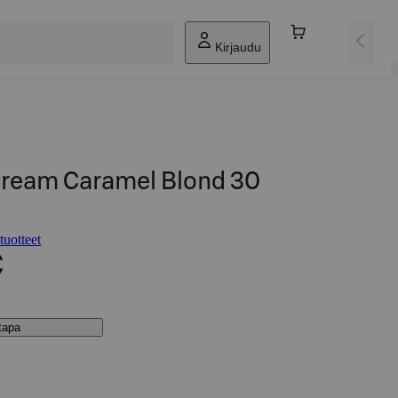
Kirjaudu
Cream Caramel Blond 30
uotteet
€
stapa