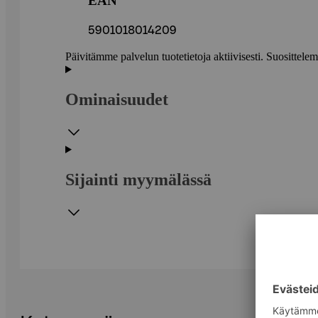
EAN
5901018014209
Päivitämme palvelun tuotetietoja aktiivisesti. Suositte
Ominaisuudet
Sijainti myymälässä