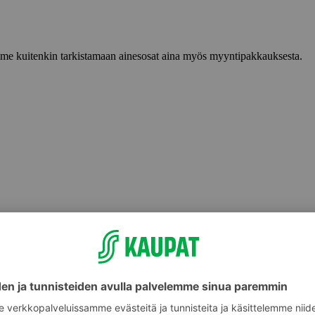
lemme kuitenkin tarkistamaan ainesosat aina myös myyntipakkauksesta.