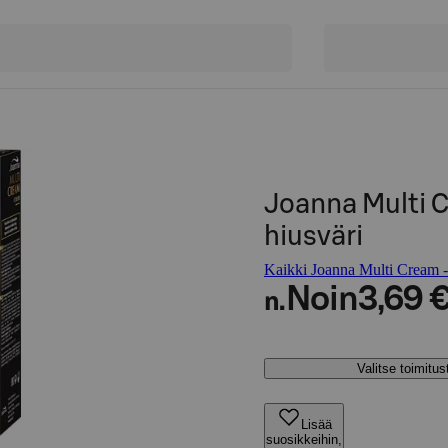
Joanna Multi 
hiusväri
Kaikki Joanna Multi Cream -t
Noin
3,69 
n.
Valitse toimitu
Lisää
suosikkeihin,