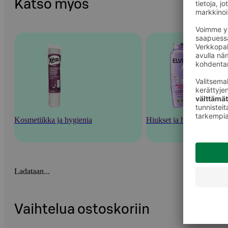
Katso myös
Kosmetiikka ja hygienia
Hiukset ja hiustenhoito
Ladataan...
Vaihtelua ostoskoriin