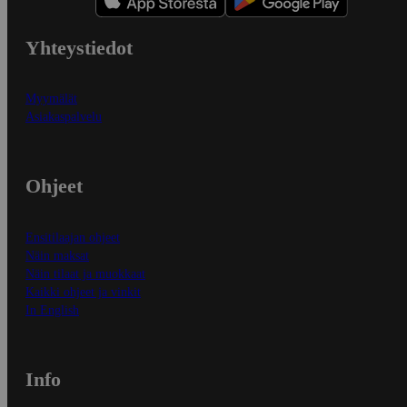
Yhteystiedot
Myymälät
Asiakaspalvelu
Ohjeet
Ensitilaajan ohjeet
Näin maksat
Näin tilaat ja muokkaat
Kaikki ohjeet ja vinkit
In English
Info