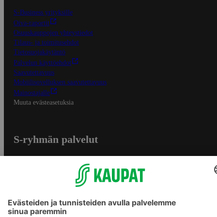
S-Business yrityksille
Oiva-raportit
Osuuskauppojen yhteystiedot
Tilaus- ja toimitusehdot
Tietosuojakäytäntö
Palvelun käyttöehdot
Saavutettavuus
Mobiilisovelluksen saavutettavuus
Mainostajalle
Muuta evästeasetuksia
S-ryhmän palvelut
S-ryhmä
Asiakasomistajuus
Yhteishyvä Ruoka -sovellus
S-ostoslista -sovellus
Prisma.fi