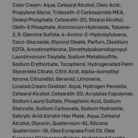
Color Cream: Aqua, Cetearyl Alcohol, Oleic Acid,
Propylene Glycol, Trideceth-2 Carboxamide MEA,
Dioleyl Phosphate, Ceteareth-20, Stearyl Alcohol,
Oleth-5 Phosphate, Ammonium Hydroxide, Toluene-
2, 5-Diamine Sulfate, 4-Amino-2-Hydroxytoluene,
Coco-Glucoside, Glyceryl Oleate, Parfum, Disodium
EDTA, Amodimethicone, Dimethylpabamidopropyl
Laurdimonium Tosylate, Sodium Metabisulfite,
Sodium Erythorbate, Tocopherol, Hydrogenated Palm
Glycerides Citrate, Citric Acid, Alpha-Isomethyl
Ionone, Citronellol, Geraniol, Limonene,
Linalool.Cream Oxidizer: Aqua, Hydrogen Peroxide,
Cetearyl Alcohol, Ceteareth-20, Acrylates Copolymer,
Sodium Lauryl Sulfate, Phosphoric Acid, Sodium
Stannate, Sodium Carbonate, Sodium Hydroxide,
Salicylic Acid.Keratin Hair Mask: Aqua, Cetearyl
Alcohol, Glycerin, Quaternium-91, Silicone
Quaternium–16, Olea Europaea Fruit Oil, Olea