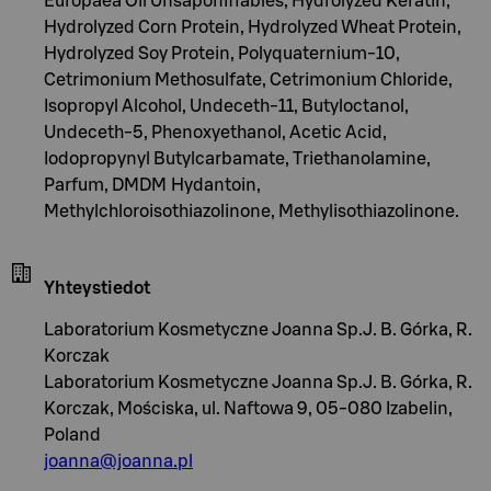
Europaea Oil Unsaponifiables, Hydrolyzed Keratin,
Hydrolyzed Corn Protein, Hydrolyzed Wheat Protein,
Hydrolyzed Soy Protein, Polyquaternium-10,
Cetrimonium Methosulfate, Cetrimonium Chloride,
Isopropyl Alcohol, Undeceth-11, Butyloctanol,
Undeceth-5, Phenoxyethanol, Acetic Acid,
Iodopropynyl Butylcarbamate, Triethanolamine,
Parfum, DMDM Hydantoin,
Methylchloroisothiazolinone, Methylisothiazolinone.
Yhteystiedot
Laboratorium Kosmetyczne Joanna Sp.J. B. Górka, R.
Korczak
Laboratorium Kosmetyczne Joanna Sp.J. B. Górka, R.
Korczak, Mościska, ul. Naftowa 9, 05-080 Izabelin,
Poland
joanna@joanna.pl