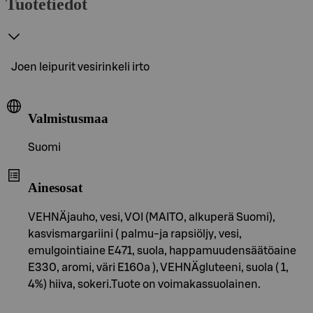
Tuotetiedot
Joen leipurit vesirinkeli irto
Valmistusmaa
Suomi
Ainesosat
VEHNÄjauho, vesi, VOI (MAITO, alkuperä Suomi),
kasvismargariini ( palmu-ja rapsiöljy, vesi,
emulgointiaine E471, suola, happamuudensäätöaine
E330, aromi, väri E160a ), VEHNÄgluteeni, suola ( 1,
4%) hiiva, sokeri.Tuote on voimakassuolainen.