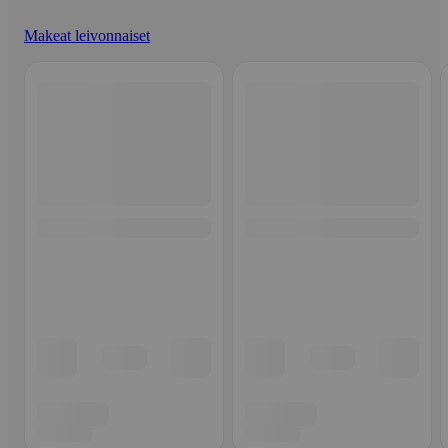
Makeat leivonnaiset
Ohita listaus