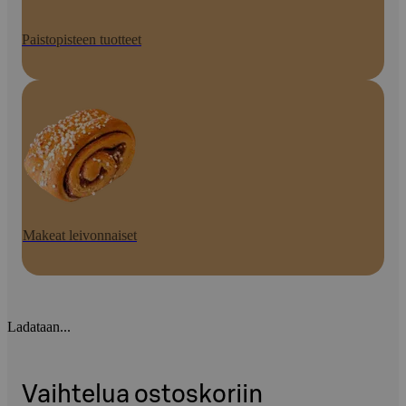
Paistopisteen tuotteet
Makeat leivonnaiset
Ladataan...
Vaihtelua ostoskoriin