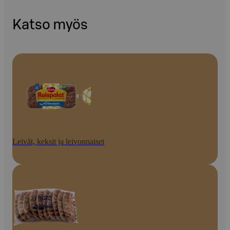
Katso myös
Leivät, keksit ja leivonnaiset