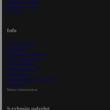
Näin tilaat ja muokkaat
Kaikki ohjeet ja vinkit
In English
Info
S-Business yrityksille
Oiva-raportit
Osuuskauppojen yhteystiedot
Tilaus- ja toimitusehdot
Tietosuojakäytäntö
Palvelun käyttöehdot
Saavutettavuus
Mobiilisovelluksen saavutettavuus
Mainostajalle
Muuta evästeasetuksia
S-ryhmän palvelut