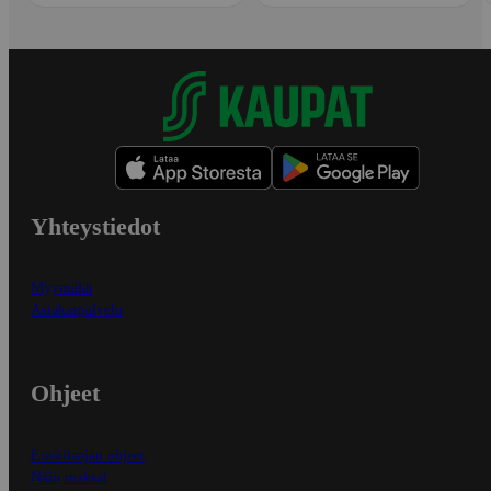
Yhteystiedot
Myymälät
Asiakaspalvelu
Ohjeet
Ensitilaajan ohjeet
Näin maksat