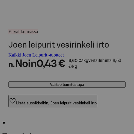
Ei valikoimassa
Joen leipurit vesirinkeli irto
Kaikki Joen Leipurit -tuotteet
vertailuhinta 8,60
Noin
0,43 €
8,60 €/kg
n.
€/kg
Valitse toimitustapa
Lisää suosikkeihin, Joen leipurit vesirinkeli irto