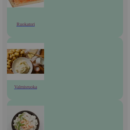
Ruokatori
Valmisruoka