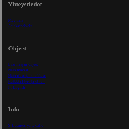
Yhteystiedot
Myymälät
Asiakaspalvelu
Ohjeet
Ensitilaajan ohjeet
Näin maksat
Näin tilaat ja muokkaat
Kaikki ohjeet ja vinkit
In English
Info
S-Business yrityksille