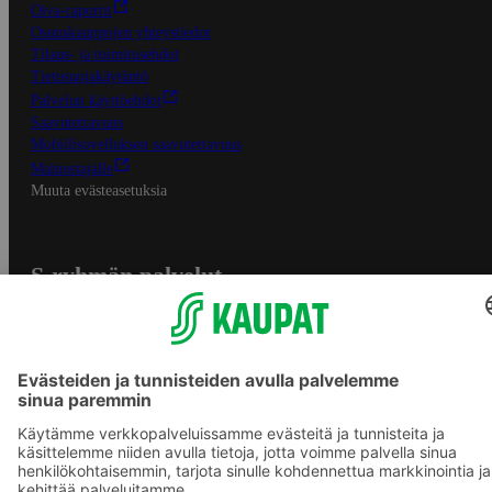
Oiva-raportit
Osuuskauppojen yhteystiedot
Tilaus- ja toimitusehdot
Tietosuojakäytäntö
Palvelun käyttöehdot
Saavutettavuus
Mobiilisovelluksen saavutettavuus
Mainostajalle
Muuta evästeasetuksia
S-ryhmän palvelut
S-ryhmä
Asiakasomistajuus
Yhteishyvä Ruoka -sovellus
S-ostoslista -sovellus
Prisma.fi
Sokos.fi
S-Pankki