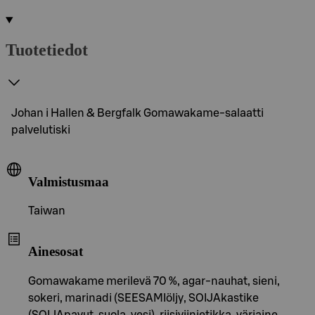
Tuotetiedot
Johan i Hallen & Bergfalk Gomawakame-salaatti
palvelutiski
Valmistusmaa
Taiwan
Ainesosat
Gomawakame merilevä 70 %, agar-nauhat, sieni,
sokeri, marinadi (SEESAMIöljy, SOIJAkastike
(SOIJApavut, suola, vesi), riisiviinietikka, väriaine