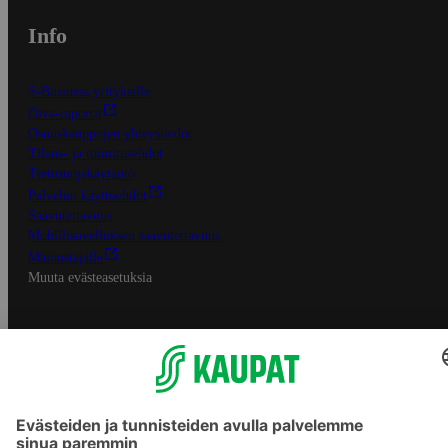
Info
S-Business yrityksille
Oiva-raportit
Osuuskauppojen yhteystiedot
Tilaus- ja toimitusehdot
Tietosuojakäytäntö
Palvelun käyttöehdot
Saavutettavuus
Mobiilisovelluksen saavutettavuus
Mainostajalle
Muuta evästeasetuksia
S-ryhmän palvelut
S-ryhmä
Asiakasomistajuus