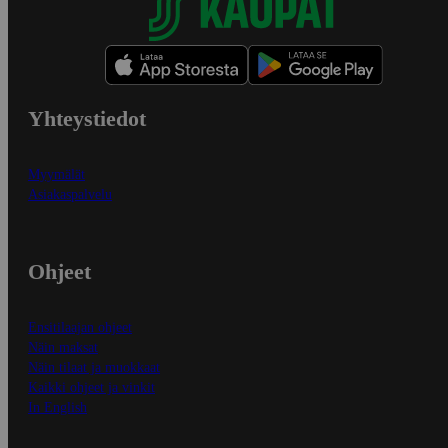
Yhteystiedot
Myymälät
Asiakaspalvelu
Ohjeet
Ensitilaajan ohjeet
Näin maksat
Näin tilaat ja muokkaat
Kaikki ohjeet ja vinkit
In English