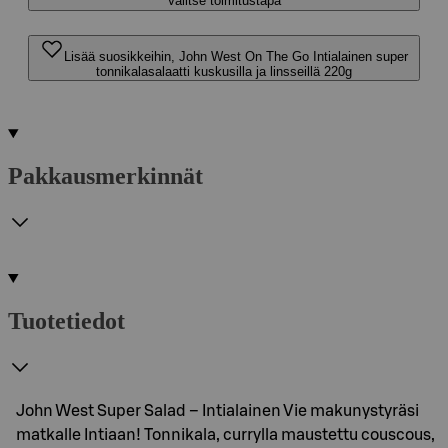
Valitse toimitustapa
Lisää suosikkeihin, John West On The Go Intialainen super
tonnikalasalaatti kuskusilla ja linsseillä 220g
Pakkausmerkinnät
Tuotetiedot
John West Super Salad – Intialainen Vie makunystyräsi
matkalle Intiaan! Tonnikala, currylla maustettu couscous,