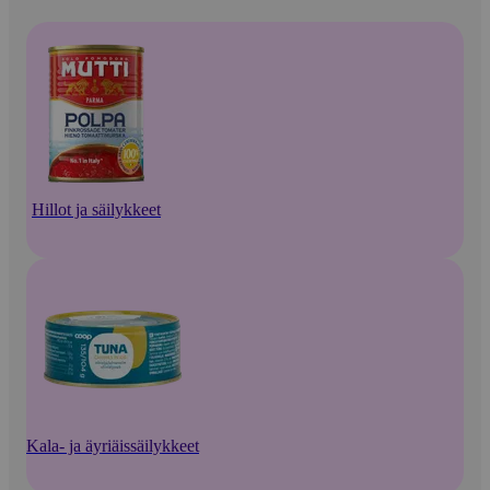
Hillot ja säilykkeet
Kala- ja äyriäissäilykkeet