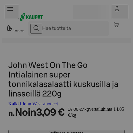
Hyppää sisältöön
Tuotteet
John West On The Go
Intialainen super
tonnikalasalaatti kuskusilla ja
linsseillä 220g
Kaikki John West -tuotteet
vertailuhinta 14,05
Noin
3,09 €
14,05 €/kg
n.
€/kg