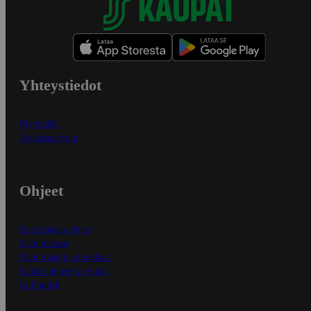
Yhteystiedot
Myymälät
Asiakaspalvelu
Ohjeet
Ensitilaajan ohjeet
Näin maksat
Näin tilaat ja muokkaat
Kaikki ohjeet ja vinkit
In English