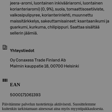
jeera-aromi, luontainen inkivääriaromi, luontainen
korianteriaromi) (0, 9%), suola, tomaattisosetiiviste,
valkosipulipyree, korianterinlehti, muunnettu
maissitärkkelys, sakeuttamisaineet: ksantaanikumi ja
guarkumi, kurkuma, chilipippuri. Saattaa sisältää
sellerin jäämiä.
Yhteystiedot
Oy Conaxess Trade Finland Ab
Malmin kauppatie 18, 00700 Helsinki
EAN
5000171061393
Päivitämme palvelun tuotetietoja aktiivisesti. Suosittelemme
kuitenkin tarkistamaan ainesosat aina myös myyntipakkauksesta.