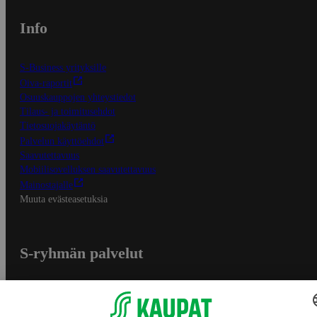
Info
S-Business yrityksille
Oiva-raportit
Osuuskauppojen yhteystiedot
Tilaus- ja toimitusehdot
Tietosuojakäytäntö
Palvelun käyttöehdot
Saavutettavuus
Mobiilisovelluksen saavutettavuus
Mainostajalle
Muuta evästeasetuksia
S-ryhmän palvelut
S-ryhmä
Asiakasomistajuus