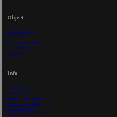
Ohjeet
Ensitilaajan ohjeet
Näin maksat
Näin tilaat ja muokkaat
Kaikki ohjeet ja vinkit
In English
Info
S-Business yrityksille
Oiva-raportit
Osuuskauppojen yhteystiedot
Tilaus- ja toimitusehdot
Tietosuojakäytäntö
Palvelun käyttöehdot