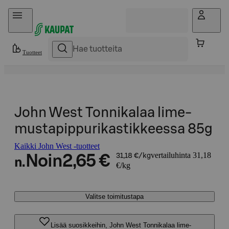
Hyppää sisältöön
Tuotteet
John West Tonnikalaa lime-
mustapippurikastikkeessa 85g
Kaikki John West -tuotteet
vertailuhinta 31,18
Noin
2,65 €
31,18 €/kg
n.
€/kg
Valitse toimitustapa
Lisää suosikkeihin, John West Tonnikalaa lime-