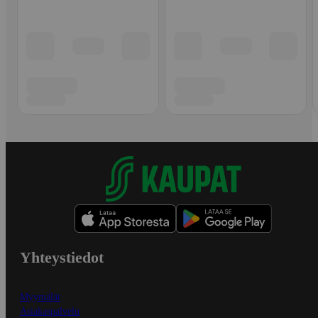
Yhteystiedot
Myymälät
Asiakaspalvelu