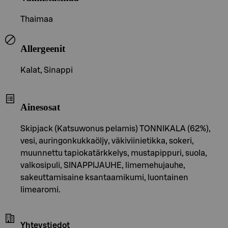
Thaimaa
Allergeenit
Kalat, Sinappi
Ainesosat
Skipjack (Katsuwonus pelamis) TONNIKALA (62%),
vesi, auringonkukkaöljy, väkiviinietikka, sokeri,
muunnettu tapiokatärkkelys, mustapippuri, suola,
valkosipuli, SINAPPIJAUHE, limemehujauhe,
sakeuttamisaine ksantaamikumi, luontainen
limearomi.
Yhteystiedot