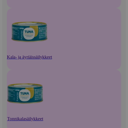
Kala- ja äyriäissäilykkeet
Tonnikalasäilykkeet