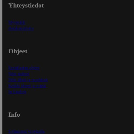
Yhteystiedot
Myymälät
Asiakaspalvelu
Ohjeet
Ensitilaajan ohjeet
Näin maksat
Näin tilaat ja muokkaat
Kaikki ohjeet ja vinkit
In English
Info
S-Business yrityksille