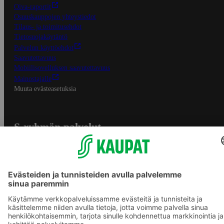
Oiva-raportit
Osuuskauppojen yhteystiedot
Tilaus- ja toimitusehdot
Tietosuojakäytäntö
Palvelun käyttöehdot
Saavutettavuus
Mobiilisovelluksen saavutettavuus
Mainostajalle
Muuta evästeasetuksia
S-ryhmän palvelut
S-ryhmä
Asiakasomistajuus
Yhteishyvä Ruoka -sovellus
S-ostoslista -sovellus
Prisma.fi
Sokos.fi
S-Pankki