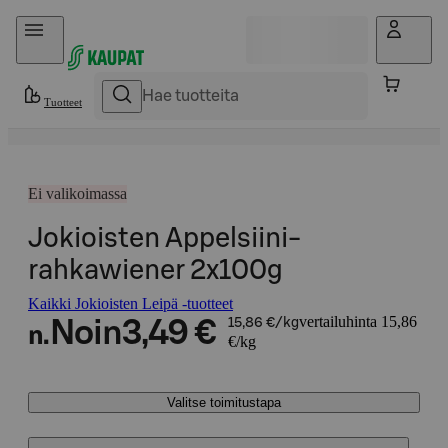
Hyppää sisältöön
Tuotteet
Ei valikoimassa
Jokioisten Appelsiini-
rahkawiener 2x100g
Kaikki Jokioisten Leipä -tuotteet
vertailuhinta 15,86
Noin
3,49 €
15,86 €/kg
n.
€/kg
Valitse toimitustapa