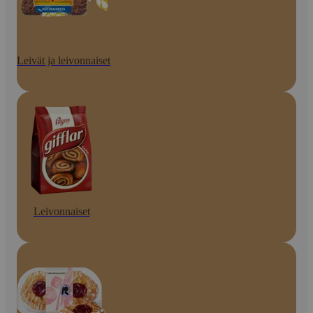
Leivät ja leivonnaiset
Leivonnaiset