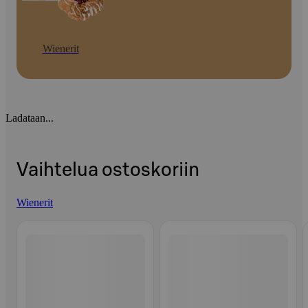
Wienerit
Ladataan...
Vaihtelua ostoskoriin
Wienerit
Ohita listaus