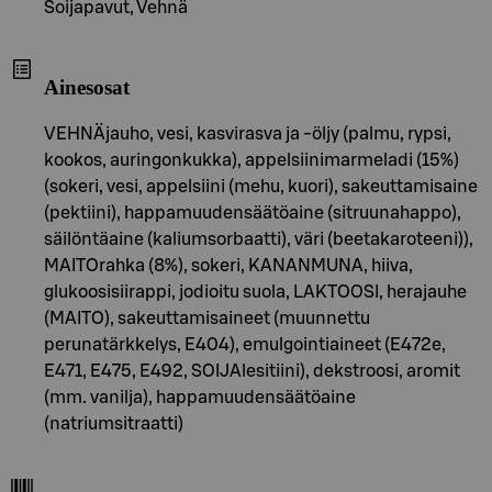
Soijapavut, Vehnä
Ainesosat
VEHNÄjauho, vesi, kasvirasva ja -öljy (palmu, rypsi,
kookos, auringonkukka), appelsiinimarmeladi (15%)
(sokeri, vesi, appelsiini (mehu, kuori), sakeuttamisaine
(pektiini), happamuudensäätöaine (sitruunahappo),
säilöntäaine (kaliumsorbaatti), väri (beetakaroteeni)),
MAITOrahka (8%), sokeri, KANANMUNA, hiiva,
glukoosisiirappi, jodioitu suola, LAKTOOSI, herajauhe
(MAITO), sakeuttamisaineet (muunnettu
perunatärkkelys, E404), emulgointiaineet (E472e,
E471, E475, E492, SOIJAlesitiini), dekstroosi, aromit
(mm. vanilja), happamuudensäätöaine
(natriumsitraatti)