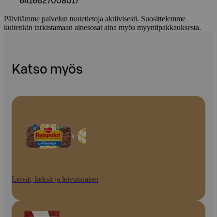
6416627008017
Päivitämme palvelun tuotetietoja aktiivisesti. Suosittelemme
kuitenkin tarkistamaan ainesosat aina myös myyntipakkauksesta.
Katso myös
Leivät, keksit ja leivonnaiset