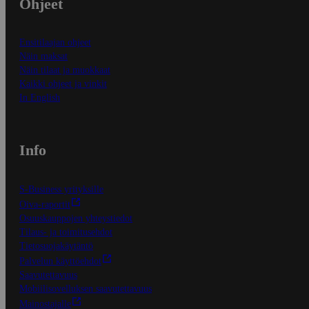
Ohjeet
Ensitilaajan ohjeet
Näin maksat
Näin tilaat ja muokkaat
Kaikki ohjeet ja vinkit
In English
Info
S-Business yrityksille
Oiva-raportit
Osuuskauppojen yhteystiedot
Tilaus- ja toimitusehdot
Tietosuojakäytäntö
Palvelun käyttöehdot
Saavutettavuus
Mobiilisovelluksen saavutettavuus
Mainostajalle