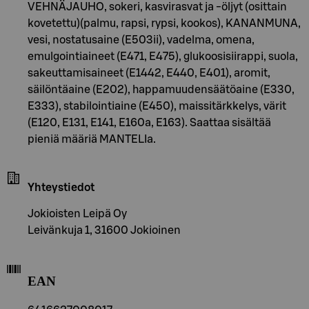
VEHNÄJAUHO, sokeri, kasvirasvat ja -öljyt (osittain
kovetettu)(palmu, rapsi, rypsi, kookos), KANANMUNA,
vesi, nostatusaine (E503ii), vadelma, omena,
emulgointiaineet (E471, E475), glukoosisiirappi, suola,
sakeuttamisaineet (E1442, E440, E401), aromit,
säilöntäaine (E202), happamuudensäätöaine (E330,
E333), stabilointiaine (E450), maissitärkkelys, värit
(E120, E131, E141, E160a, E163). Saattaa sisältää
pieniä määriä MANTELIa.
Yhteystiedot
Jokioisten Leipä Oy
Leivänkuja 1, 31600 Jokioinen
EAN