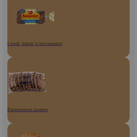
Leivät, keksit ja leivonnaiset
Paistopisteen tuotteet