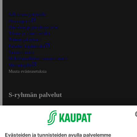
S-Business yrityksille
Oiva-raportit
Osuuskauppojen yhteystiedot
Tilaus- ja toimitusehdot
Tietosuojakäytäntö
Palvelun käyttöehdot
Saavutettavuus
Mobiilisovelluksen saavutettavuus
Mainostajalle
Muuta evästeasetuksia
S-ryhmän palvelut
S-ryhmä
Asiakasomistajuus
Yhteishyvä Ruoka -sovellus
S-ostoslista -sovellus