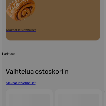
Makeat leivonnaiset
Ladataan...
Vaihtelua ostoskoriin
Makeat leivonnaiset
Ohita listaus