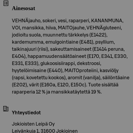
Ainesosat
VEHNÄjauho, sokeri, vesi, raparperi, KANANMUNA,
VOI, mansikka, hiiva, MAITOjauhe, VEHNÄgluteeni,
jodioitu suola, muunnettu tärkkelys (E1422),
kardemumma, emulgointiaine (E481), psyllium,
taikinajuuri (riisi), sakeuttamisaineet (E1414 peruna,
E404), happamuudensäätöaineet (E170, E341, E330,
E331, E333), glukoosisiirappi, dekstroosi,
hyytelöimisaine (E440), MAITOproteiini, kasviöljy
(rapsi, kovetettu kookos), aromit (vanilja), säilöntäaine
(E202), värit (E160a, E120, E150c). Tuote sisältää
raparperia 12 % ja mansikkatäytettä 19 %.
Yhteystiedot
Jokioisten Leipä Oy
Leivänkuja 1, 31600 Jokioinen