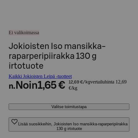
Ei valikoimassa
Jokioisten Iso mansikka-
raparperipiirakka 130 g
irtotuote
Kaikki Jokioisten Leipä -tuotteet
vertailuhinta 12,69
Noin
1,65 €
12,69 €/kg
n.
€/kg
Valitse toimitustapa
Lisää suosikkeihin, Jokioisten Iso mansikka-raparperipiirakka
130 g irtotuote