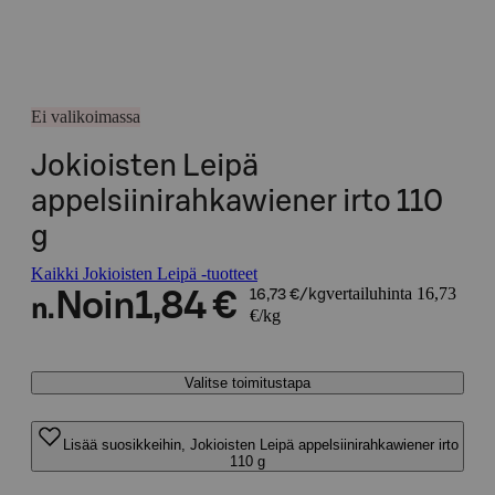
Ei valikoimassa
Jokioisten Leipä
appelsiinirahkawiener irto 110
g
Kaikki Jokioisten Leipä -tuotteet
vertailuhinta 16,73
Noin
1,84 €
16,73 €/kg
n.
€/kg
Valitse toimitustapa
Lisää suosikkeihin, Jokioisten Leipä appelsiinirahkawiener irto
110 g