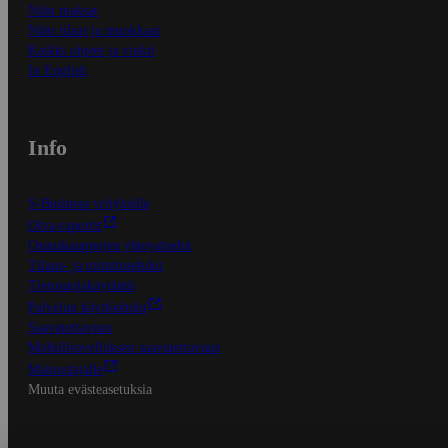
Näin maksat
Näin tilaat ja muokkaat
Kaikki ohjeet ja vinkit
In English
Info
S-Business yrityksille
Oiva-raportit
Osuuskauppojen yhteystiedot
Tilaus- ja toimitusehdot
Tietosuojakäytäntö
Palvelun käyttöehdot
Saavutettavuus
Mobiilisovelluksen saavutettavuus
Mainostajalle
Muuta evästeasetuksia