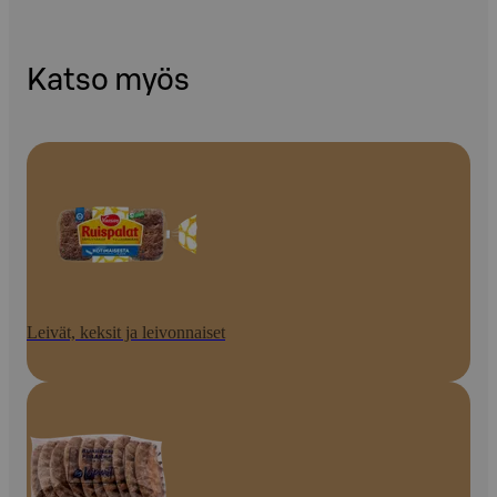
Katso myös
Leivät, keksit ja leivonnaiset