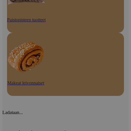
Paistopisteen tuotteet
Makeat leivonnaiset
Ladataan...