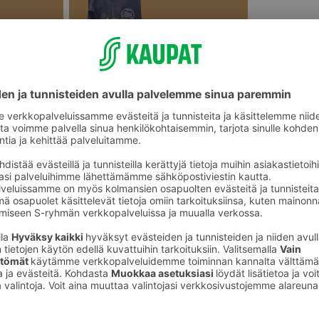
Vaaleat leivät