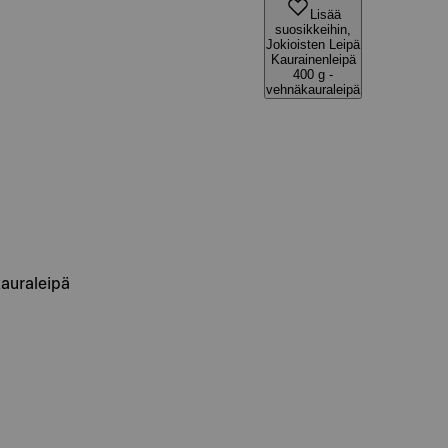
Lisää
suosikkeihin,
Jokioisten Leipä
Kaurainenleipä
400 g -
vehnäkauraleipä
kauraleipä