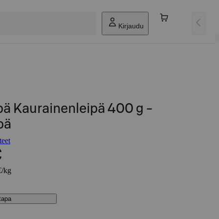
Kirjaudu
pä Kaurainenleipä 400 g -
pä
teet
€
€/kg
stapa