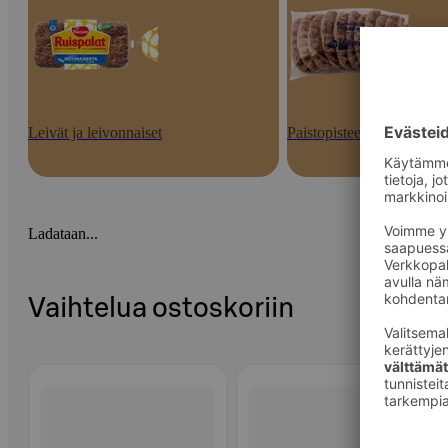
Leivät ja leivonnaiset
Paistopisteen tuotteet
Ladataan...
Vaihtelua ostoskoriin
Ohita listaus