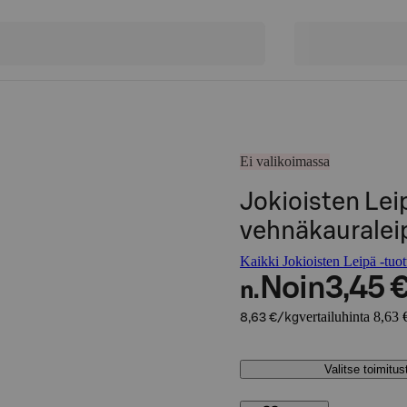
Ei valikoimassa
Jokioisten Lei
vehnäkauralei
Kaikki Jokioisten Leipä -tuot
Noin
3,45 
n.
vertailuhinta 8,63 
8,63 €/kg
Valitse toimitu