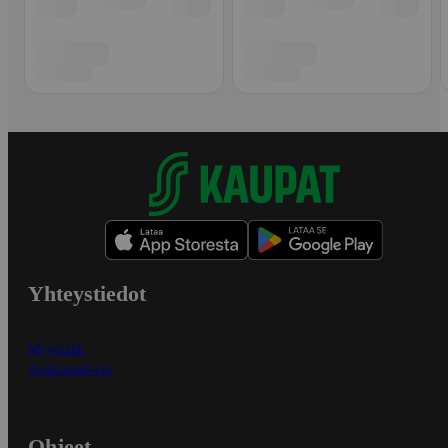
Yhteystiedot
Myymälät
Asiakaspalvelu
Ohjeet