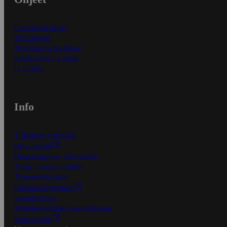
Ensitilaajan ohjeet
Näin maksat
Näin tilaat ja muokkaat
Kaikki ohjeet ja vinkit
In English
Info
S-Business yrityksille
Oiva-raportit
Osuuskauppojen yhteystiedot
Tilaus- ja toimitusehdot
Tietosuojakäytäntö
Palvelun käyttöehdot
Saavutettavuus
Mobiilisovelluksen saavutettavuus
Mainostajalle