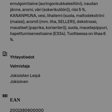
emulgointiaine (auringonkukkalesitiini), naudan
jänne, aromi, väri (sokerikulööri)), riisi 5 %,
KANANMUNA, vesi, lihaliemi (suola, maltodekstriini
(maissi), aromit (mm. liha, SELLERI), dekstroosi,
mausteet (paprika, korianteri)), suola, maustepippuri,
hapettumisenestoaine (E334). Tuotteessa on lihaa 6
%.
Yhteystiedot
Valmistaja
Jokioisten Leipä
Jokioinen
EAN
2001380600000