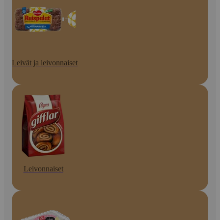
Leivät ja leivonnaiset
Leivonnaiset