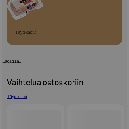
Täytekakut
Ladataan...
Vaihtelua ostoskoriin
Täytekakut
Ohita listaus