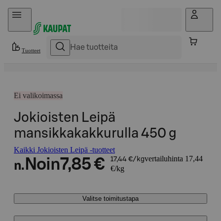
Hyppää sisältöön
Tuotteet
Ei valikoimassa
Jokioisten Leipä
mansikkakakkurulla 450 g
Kaikki Jokioisten Leipä -tuotteet
vertailuhinta 17,44
Noin
7,85 €
17,44 €/kg
n.
€/kg
Valitse toimitustapa