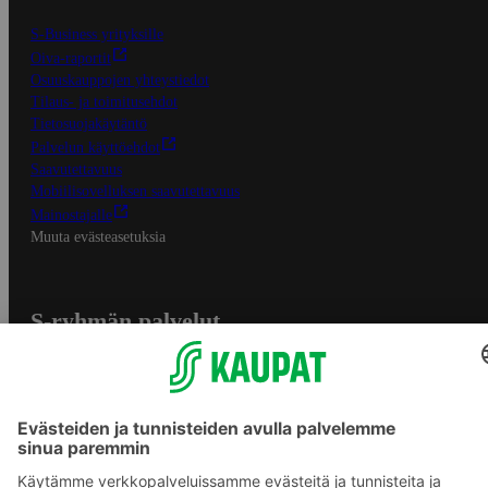
S-Business yrityksille
Oiva-raportit
Osuuskauppojen yhteystiedot
Tilaus- ja toimitusehdot
Tietosuojakäytäntö
Palvelun käyttöehdot
Saavutettavuus
Mobiilisovelluksen saavutettavuus
Mainostajalle
Muuta evästeasetuksia
S-ryhmän palvelut
S-ryhmä
Asiakasomistajuus
Yhteishyvä Ruoka -sovellus
S-ostoslista -sovellus
Prisma.fi