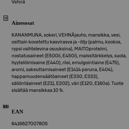
Vehnä
Ainesosat
KANANMUNA, sokeri, VEHNÄjauho, mansikka, vesi,
osittain kovetettu kasvirasva ja -öljy (palmu, kookos,
rypsi vaihtelevina osuuksina), MAITOproteiini,
nostatusaineet (E500ii, E450i), maissitärkkelys, suola,
hyytelöimisaine (E440), riisi, emulgointiaine (E475),
aromi, sakeuttamisaineet (E1414 peruna, E404),
happamuudensäätöaineet (E330, E333),
säilöntäaineet (E211, E202), väri (E120, E160a). Tuote
sisältää mansikkaa 10 %.
EAN
6416627007805