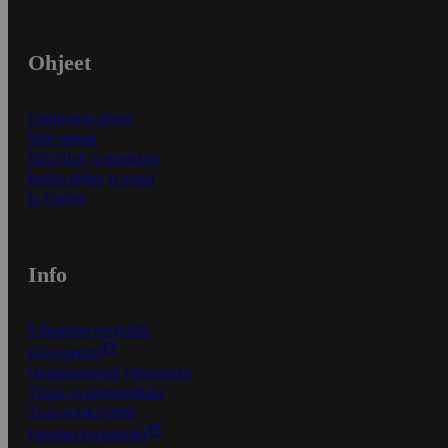
Ohjeet
Ensitilaajan ohjeet
Näin maksat
Näin tilaat ja muokkaat
Kaikki ohjeet ja vinkit
In English
Info
S-Business yrityksille
Oiva-raportit
Osuuskauppojen yhteystiedot
Tilaus- ja toimitusehdot
Tietosuojakäytäntö
Palvelun käyttöehdot