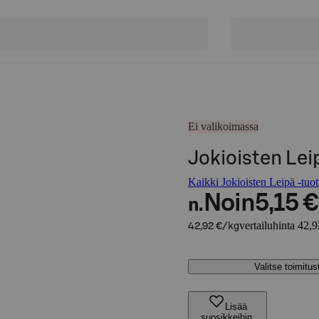
Ei valikoimassa
Jokioisten Lei
Kaikki Jokioisten Leipä -tuot
Noin
5,15 €
n.
vertailuhinta 42,
42,92 €/kg
Valitse toimitu
Lisää
suosikkeihin,