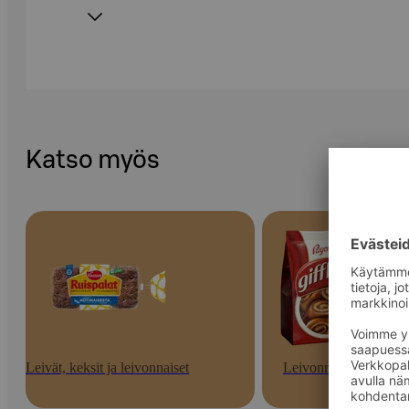
Katso myös
Leivät, keksit ja leivonnaiset
Leivonnaiset