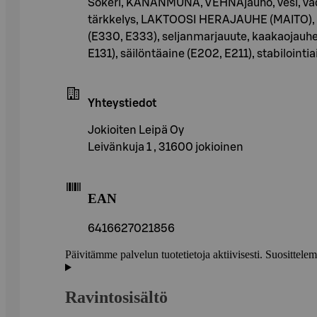
Sokeri, KANANMUNA, VEHNÄjauho, vesi, vadel
tärkkelys, LAKTOOSI HERAJAUHE (MAITO), suo
(E330, E333), seljanmarjauute, kaakaojauhe,
E131), säilöntäaine (E202, E211), stabilointi
Yhteystiedot
Jokioiten Leipä Oy
Leivänkuja 1 , 31600 jokioinen
EAN
6416627021856
Päivitämme palvelun tuotetietoja aktiivisesti. Suositte
Ravintosisältö