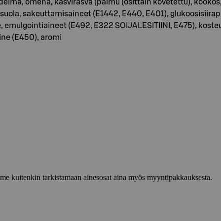
ma, omena, kasvirasva (palmu (osittain kovetettu), kookos, 
la, sakeuttamisaineet (E1442, E440, E401), glukoosisiirapp
 emulgointiaineet (E492, E322 SOIJALESITIINI, E475), kosteud
aine (E450), aromi
lemme kuitenkin tarkistamaan ainesosat aina myös myyntipakkauksesta.