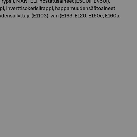
rypsi), MANTELI, nostatusaineet (E500ii, E450i),
i, inverttisokerisiirappi, happamuudensäätöaineet
ensäilyttäjä (E1103), väri (E163, E120, E160e, E160a,