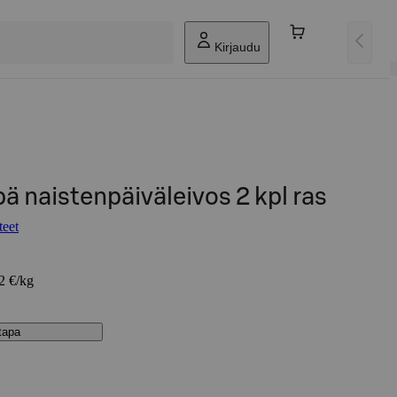
Kirjaudu
pä naistenpäiväleivos 2 kpl ras
teet
92 €/kg
stapa