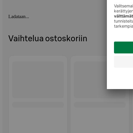
Ladataan...
Vaihtelua ostoskoriin
Ohita listaus