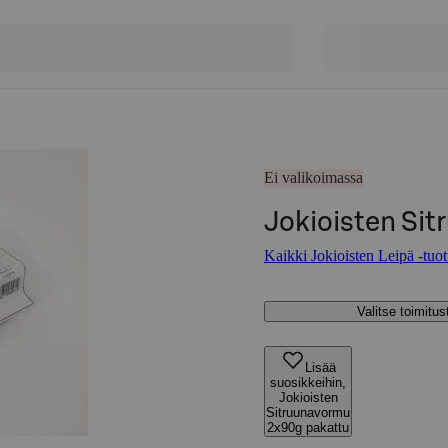
Ei valikoimassa
Jokioisten Si
Kaikki Jokioisten Leipä -tuot
Valitse toimitu
Lisää
suosikkeihin,
Jokioisten
Sitruunavormu
2x90g pakattu