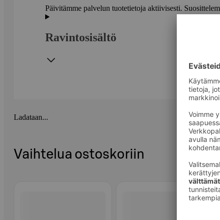
Päivitämme palvelun tuotetietoja aktiivisesti. Suositte
Ravintosisältö
Ladataan...
Vaihtelua ostoskoriin
Ohita listaus