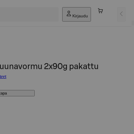
Kirjaudu
truunavormu 2x90g pakattu
teet
stapa