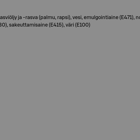
jy ja -rasva (palmu, rapsi), vesi, emulgointiaine (E471), nos
 sakeuttamisaine (E415), väri (E100)