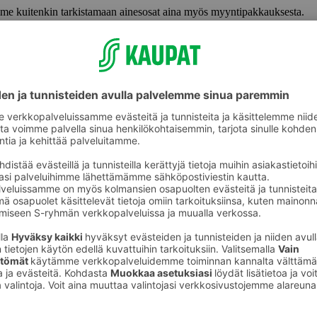
lemme kuitenkin tarkistamaan ainesosat aina myös myyntipakkauksesta.