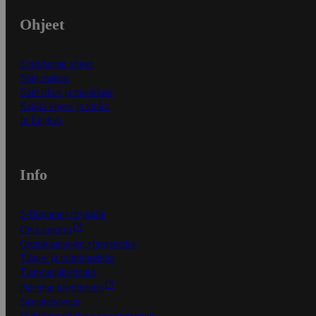
Ohjeet
Ensitilaajan ohjeet
Näin maksat
Näin tilaat ja muokkaat
Kaikki ohjeet ja vinkit
In English
Info
S-Business yrityksille
Oiva-raportit
Osuuskauppojen yhteystiedot
Tilaus- ja toimitusehdot
Tietosuojakäytäntö
Palvelun käyttöehdot
Saavutettavuus
Mobiilisovelluksen saavutettavuus