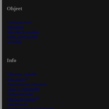
Ohjeet
Ensitilaajan ohjeet
Näin maksat
Näin tilaat ja muokkaat
Kaikki ohjeet ja vinkit
In English
Info
S-Business yrityksille
Oiva-raportit
Osuuskauppojen yhteystiedot
Tilaus- ja toimitusehdot
Tietosuojakäytäntö
Palvelun käyttöehdot
Saavutettavuus
Mobiilisovelluksen saavutettavuus