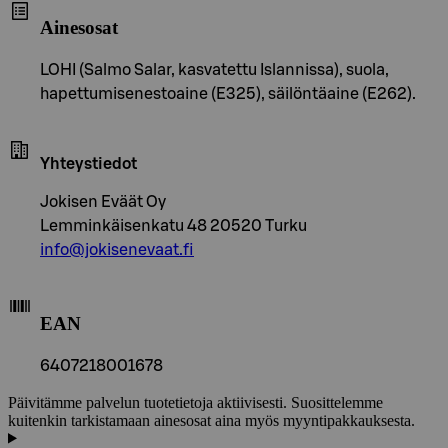
Ainesosat
LOHI (Salmo Salar, kasvatettu Islannissa), suola,
hapettumisenestoaine (E325), säilöntäaine (E262).
Yhteystiedot
Jokisen Eväät Oy
Lemminkäisenkatu 48 20520 Turku
info@jokisenevaat.fi
EAN
6407218001678
Päivitämme palvelun tuotetietoja aktiivisesti. Suosittelemme
kuitenkin tarkistamaan ainesosat aina myös myyntipakkauksesta.