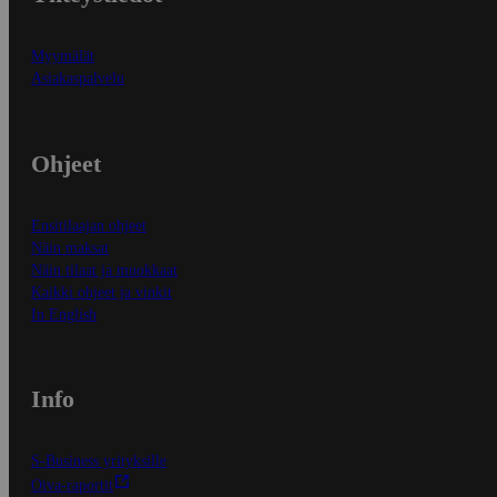
Myymälät
Asiakaspalvelu
Ohjeet
Ensitilaajan ohjeet
Näin maksat
Näin tilaat ja muokkaat
Kaikki ohjeet ja vinkit
In English
Info
S-Business yrityksille
Oiva-raportit