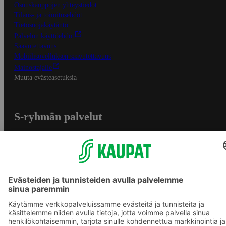
Osuuskauppojen yhteystiedot
Tilaus- ja toimitusehdot
Tietosuojakäytäntö
Palvelun käyttöehdot
Saavutettavuus
Mobiilisovelluksen saavutettavuus
Mainostajalle
Muuta evästeasetuksia
S-ryhmän palvelut
S-ryhmä
Asiakasomistajuus
Yhteishyvä Ruoka -sovellus
S-ostoslista -sovellus
Prisma.fi
Sokos.fi
S-Pankki
Yhteishyvä