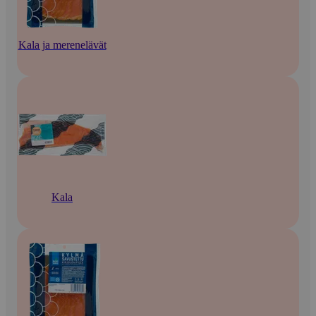
Kala ja merenelävät
Kala