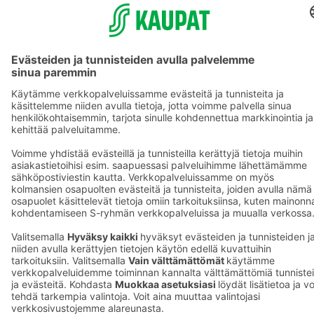
S-ryhmän palvelut
S-ryhmä
Asiakasomistajuus
Yhteishyvä Ruoka -sovellus
S-ostoslista -sovellus
Prisma.fi
Sokos.fi
S-Pankki
Yhteishyvä
Sokos Hotels
Raflaamo
F
© SOK, Fleminginkatu 34 / PL1, 00088 S-Ryhmä