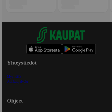
Yhteystiedot
Myymälät
Asiakaspalvelu
Ohjeet