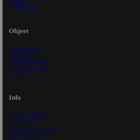
Myymälät
Asiakaspalvelu
Ohjeet
Ensitilaajan ohjeet
Näin maksat
Näin tilaat ja muokkaat
Kaikki ohjeet ja vinkit
In English
Info
S-Business yrityksille
Oiva-raportit
Osuuskauppojen yhteystiedot
Tilaus- ja toimitusehdot