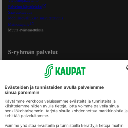
Tietosuojakäytäntö
Palvelun käyttöehdot
Saavutettavuus
Mobiilisovelluksen saavutettavuus
Mainostajalle
Muuta evästeasetuksia
S-ryhmän palvelut
S-ryhmä
Asiakasomistajuus
Yhteishyvä Ruoka -sovellus
S-ostoslista -sovellus
Prisma.fi
Sokos.fi
S-Pankki
Yhteishyvä
Sokos Hotels
Raflaamo