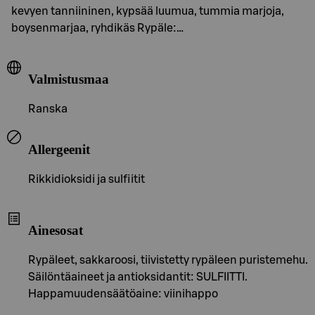
kevyen tanniininen, kypsää luumua, tummia marjoja,
boysenmarjaa, ryhdikäs Rypäle:…
Valmistusmaa
Ranska
Allergeenit
Rikkidioksidi ja sulfiitit
Ainesosat
Rypäleet, sakkaroosi, tiivistetty rypäleen puristemehu.
Säilöntäaineet ja antioksidantit: SULFIITTI.
Happamuudensäätöaine: viinihappo