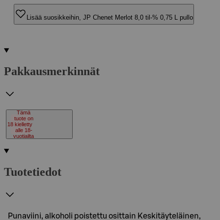
Lisää suosikkeihin, JP Chenet Merlot 8,0 til-% 0,75 L pullo
Pakkausmerkinnät
Tämä
tuote on
18
kielletty
alle 18-
vuotiailta
Tuotetiedot
Punaviini, alkoholi poistettu osittain Keskitäyteläinen,