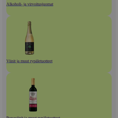
Alkoholi- ja virvoitusjuomat
Viinit ja muut rypäletuotteet
Punaviinit ja muut rypäletuotteet