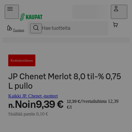
Hyppää sisältöön
Tuotteet
Keskitäyteläinen
JP Chenet Merlot 8,0 til-% 0,75
L pullo
Kaikki JP. Chenet -tuotteet
vertailuhinta 12,39
Noin
9,39 €
12,39 €/l
n.
€/l
Sisältää pantin 0,10 €