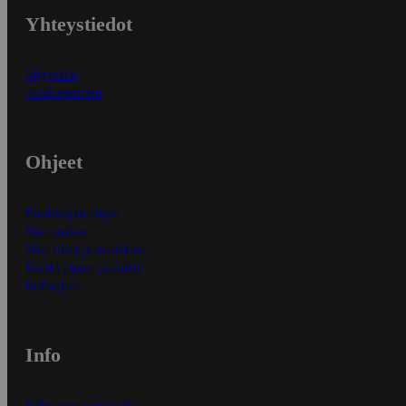
Yhteystiedot
Myymälät
Asiakaspalvelu
Ohjeet
Ensitilaajan ohjeet
Näin maksat
Näin tilaat ja muokkaat
Kaikki ohjeet ja vinkit
In English
Info
S-Business yrityksille