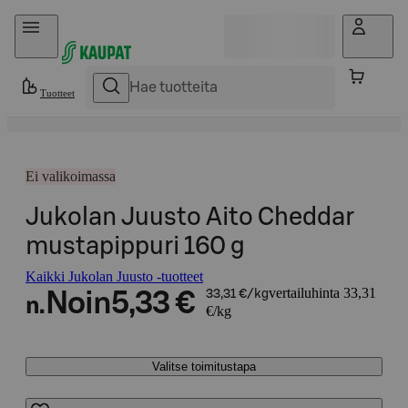
Hyppää sisältöön
Tuotteet
Ei valikoimassa
Jukolan Juusto Aito Cheddar
mustapippuri 160 g
Kaikki Jukolan Juusto -tuotteet
vertailuhinta 33,31
Noin
5,33 €
33,31 €/kg
n.
€/kg
Valitse toimitustapa