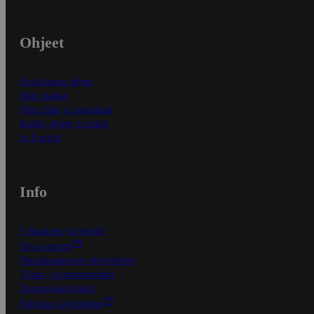
Ohjeet
Ensitilaajan ohjeet
Näin maksat
Näin tilaat ja muokkaat
Kaikki ohjeet ja vinkit
In English
Info
S-Business yrityksille
Oiva-raportit
Osuuskauppojen yhteystiedot
Tilaus- ja toimitusehdot
Tietosuojakäytäntö
Palvelun käyttöehdot