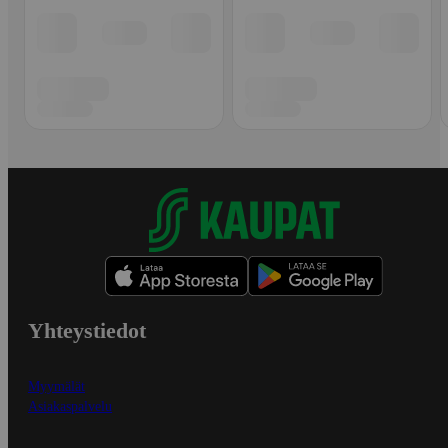
Yhteystiedot
Myymälät
Asiakaspalvelu