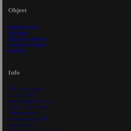
Ohjeet
Ensitilaajan ohjeet
Näin maksat
Näin tilaat ja muokkaat
Kaikki ohjeet ja vinkit
In English
Info
S-Business yrityksille
Oiva-raportit
Osuuskauppojen yhteystiedot
Tilaus- ja toimitusehdot
Tietosuojakäytäntö
Palvelun käyttöehdot
Saavutettavuus
Mobiilisovelluksen saavutettavuus