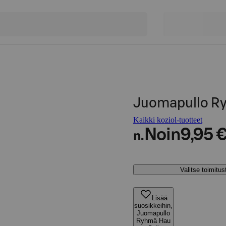
Juomapullo Ry
Kaikki koziol-tuotteet
Noin
9,95 
n.
Valitse toimitu
Lisää
suosikkeihin,
Juomapullo
Ryhmä Hau