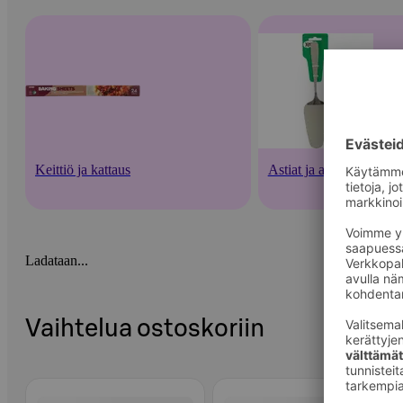
Keittiö ja kattaus
Astiat ja aterimet
Ladataan...
Vaihtelua ostoskoriin
Ohita listaus