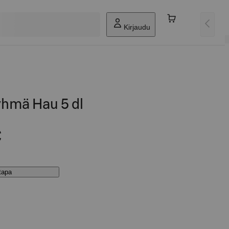
Kirjaudu
hmä Hau 5 dl
€
stapa